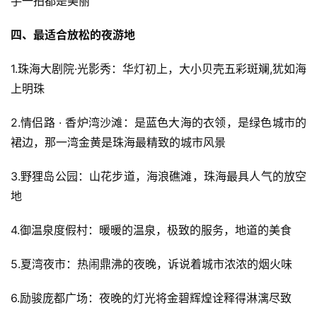
手一拍都是美丽
四、最适合放松的夜游地
1.珠海大剧院·光影秀：华灯初上，大小贝壳五彩斑斓,犹如海
上明珠
2.情侣路 · 香炉湾沙滩：是蓝色大海的衣领，是绿色城市的
裙边，那一湾金黄是珠海最精致的城市风景
3.野狸岛公园：山花步道，海浪礁滩，珠海最具人气的放空
地
4.御温泉度假村：暖暖的温泉，极致的服务，地道的美食
5.夏湾夜市：热闹鼎沸的夜晚，诉说着城市浓浓的烟火味
6.励骏庞都广场：夜晚的灯光将金碧辉煌诠释得淋漓尽致