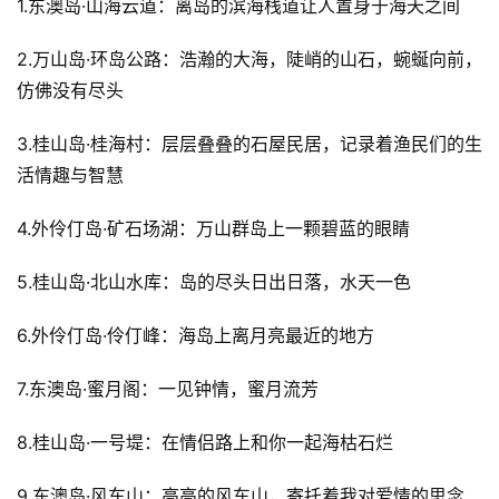
1.东澳岛·山海云道：离岛的滨海栈道让人置身于海天之间
2.万山岛·环岛公路：浩瀚的大海，陡峭的山石，蜿蜒向前，
仿佛没有尽头
3.桂山岛·桂海村：层层叠叠的石屋民居，记录着渔民们的生
活情趣与智慧
4.外伶仃岛·矿石场湖：万山群岛上一颗碧蓝的眼睛
5.桂山岛·北山水库：岛的尽头日出日落，水天一色
6.外伶仃岛·伶仃峰：海岛上离月亮最近的地方
7.东澳岛·蜜月阁：一见钟情，蜜月流芳
8.桂山岛·一号堤：在情侣路上和你一起海枯石烂
9.东澳岛·风车山：高高的风车山，寄托着我对爱情的思念