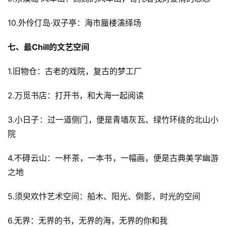
10.外伶仃岛·双子亭：海市蜃楼演绎场
七、最Chill的文艺空间
1.旧物仓：古老的戏院，复古的梦工厂
2.万觅书店：打开书，和大海一起阅读
3.小日子：过一道侧门，便是青墙灰瓦、绿竹环绕的北山小
院
4.不碍云山：一杯茶，一本书，一幅画，便是古典美学幽游
之地
5.须臾欢忭艺术空间：船木、阳光、倒影，时光的空间
6.无界：无界的书，无界的海，无界的你和我