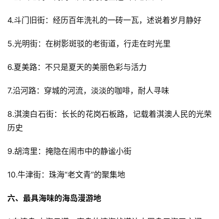
4.斗门旧街：经历百年洗礼的一砖一瓦，述说着岁月静好
5.光明街：在树影斑驳的老街道，行走在时光里
6.夏美路：不只是夏天的美丽色彩与活力
7.沿河路：穿城的河流，淡淡的咖啡，耐人寻味
8.淇澳白石街：长长的花岗石板路，记载着淇澳人民的光荣
投
历史
稿
9.胡湾里：掩隐在闹市中的静谧小街
每
日
10.牛津街：珠海“老文青”的聚集地
好
诗
六、最具海味的海岛漫游地