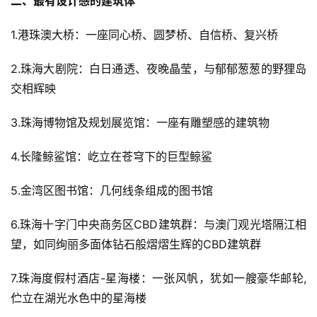
二、最有设计感的建筑体
1.港珠澳大桥：一座同心桥、圆梦桥、自信桥、复兴桥
2.珠海大剧院：白日通透、夜晚晶莹，与郁郁葱葱的野狸岛
交相辉映
3.珠海博物馆及规划展览馆：一座有雕塑感的建筑物
4.长隆鲸鲨馆：屹立在苍穹下的巨型鲸鲨
5.金湾区图书馆：几何线条组成的图书馆
6.珠海十字门中央商务区CBD建筑群：与澳门观光塔隔江相
望，如同绚丽多面体钻石般熠熠生辉的CBD建筑群
7.珠海度假村酒店-星海楼：一张风帆，犹如一艘豪华邮轮,
伫立在湖光水色中的星海楼