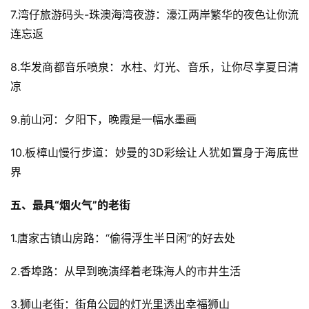
7.湾仔旅游码头-珠澳海湾夜游：濠江两岸繁华的夜色让你流
连忘返
8.华发商都音乐喷泉：水柱、灯光、音乐，让你尽享夏日清
凉
9.前山河：夕阳下，晚霞是一幅水墨画
10.板樟山慢行步道：妙曼的3D彩绘让人犹如置身于海底世
界
五、最具“烟火气”的老街
1.唐家古镇山房路：“偷得浮生半日闲”的好去处
2.香埠路：从早到晚演绎着老珠海人的市井生活
3.狮山老街：街角公园的灯光里透出幸福狮山