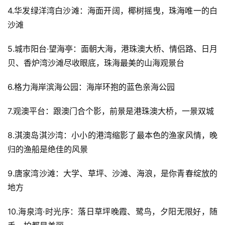
4.华发绿洋湾白沙滩：海面开阔，椰树摇曳，珠海唯一的白
沙滩
5.城市阳台·望海亭：面朝大海，港珠澳大桥、情侣路、日月
贝、香炉湾沙滩尽收眼底，珠海最美的山海观景台
6.格力海岸滨海公园：海岸环抱的蓝色亲海公园
7.观澳平台：跟澳门合个影，前景是港珠澳大桥，一景双城
8.淇澳岛淇沙湾：小小的港湾缩影了最本色的渔家风情，晚
归的渔船是绝佳的风景
9.唐家湾沙滩：大学、草坪、沙滩、海浪，是你青春绽放的
地方
10.海泉湾·时光序：落日草坪晚霞、鹭鸟，夕阳无限好，随