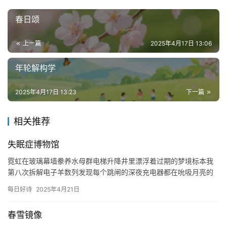
春日颂
上一篇
2025年4月17日 13:06
年轮解构学
2025年4月17日 13:23
下一篇
相关推荐
失眠症博物馆
霓虹在玻璃幕墙豢养水母群电梯升降井里漂浮着过期的梦境标本我
投
第八次拆解电子羊数列发现每个跳闸的深夜充电器都在吮吸月亮的
稿
静脉 信号塔将月光翻译成摩斯密码WIFI图标在视网膜烙下永不结
每日好诗
2025年4月21日
痂…
每
春雪镜像
日