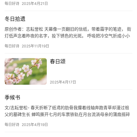
每日好诗
2025年4月21日
——…
冬日拾遗
原创作者：志耘誉松 天幕像一页翻旧的信纸，带着霜字的笔迹， 街
灯低声念着昨夜的名字，投下锈色的光斑。 呼吸把冷空气折成小小
的白羽，飘在肩膀上， 我在巷口停步，听到时间在铁门后叹息。…
每日好诗
2025年11月19日
春日颂
2025年4月17日
季候书
文/志耘誉松- 春天折断了纸鸢的肋骨我攥着线轴奔跑青草却漫过祖
父的墓碑生长 蝉鸣撕开七月的车票铁轨在月台流淌母亲的蒲扇摇碎
一地星光 候鸟衔走最后的谷粒时父亲的烟斗在信纸上烫出一串省…
每日好诗
2025年4月19日