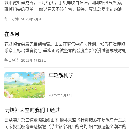
城市霓虹碎成雪，三月街头，手机屏映白茫茫。咖啡杯热气蒸腾，
好
融掉指尖的孤单。 你说春天不该有雪，我笑，算法总爱出错的浪
诗
漫。高楼间隙，雪落如代码，短暂bug，刷新成绿意狂欢。 谁的
每日好诗
2026年2月4日
fe…
在四月
花蕊的舌尖最先尝到融雪。山峦在雾气中练习转调，候鸟在迁徙的
乐谱上标出重音符号 垂柳正调试竖琴的弧度当新绿漫过警戒线时蝴
蝶振翅时有短促的休止符 泥土松动成绵长的颤音所有种子都在等待
每日好诗
2025年4月22日
那…
年轮解构学
2025年4月17日
雨缝补天空时我们正经过
云朵裂开第三道缝隙银线垂下 缝补天空的针脚错落在睫毛与青瓦之
间废报纸吸饱墨迹褶皱里浮出铅字洇开的岛屿 蜗牛搬运整个潮湿的
黄昏蚂蚁正沿梧桐叶脉撤退水珠在电线上排列成未完成的五线谱