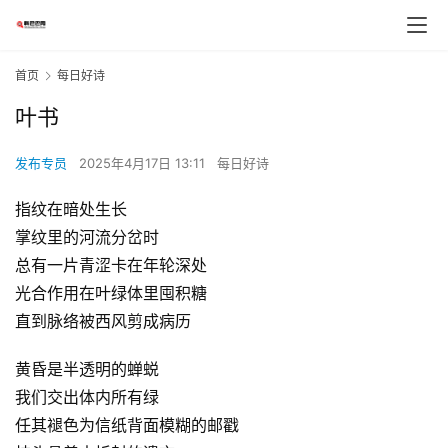
首页
每日好诗
叶书
发布专员
2025年4月17日 13:11
每日好诗
指纹在暗处生长
掌纹里的河流分岔时
总有一片青涩卡在年轮深处
光合作用在叶绿体里囤积糖
直到脉络被西风剪成病历
黄昏是半透明的蝉蜕
我们交出体内所有绿
任其褪色为信纸背面模糊的邮戳