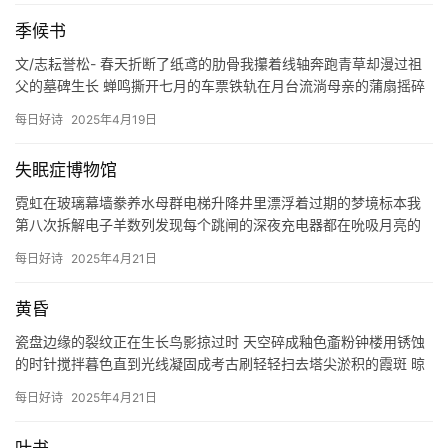
诗
季候书
文/志耘誉松- 春天折断了纸鸢的肋骨我攥着线轴奔跑青草却漫过祖
父的墓碑生长 蝉鸣撕开七月的车票铁轨在月台流淌母亲的蒲扇摇碎
一地星光 候鸟衔走最后的谷粒时父亲的烟斗在信纸上烫出一串省…
每日好诗
2025年4月19日
失眠症博物馆
霓虹在玻璃幕墙豢养水母群电梯升降井里漂浮着过期的梦境标本我
第八次拆解电子羊数列发现每个跳闸的深夜充电器都在吮吸月亮的
静脉 信号塔将月光翻译成摩斯密码WIFI图标在视网膜烙下永不结
每日好诗
2025年4月21日
痂…
黄昏
瓷盘边缘的裂纹正在生长鸟影掠过时 天空碎成釉色齑粉钟楼用锈蚀
的时针搅拌暮色直到光线凝固成考古刷轻轻扫去塔尖淤积的霞斑 晾
衣绳悬着半片未修复的云风掀起折角处 露出背面褪色的飞行轨迹
每日好诗
2025年4月21日
有…