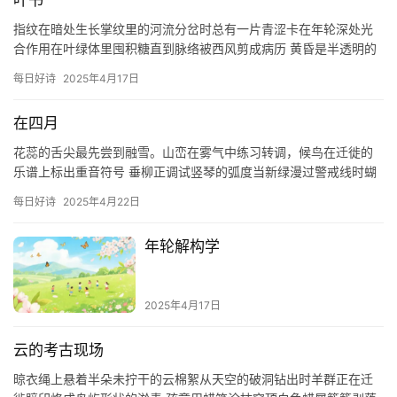
叶书
指纹在暗处生长掌纹里的河流分岔时总有一片青涩卡在年轮深处光
合作用在叶绿体里囤积糖直到脉络被西风剪成病历 黄昏是半透明的
蝉蜕我们交出体内所有绿任其褪色为信纸背面模糊的邮戳枝头悬着
每日好诗
2025年4月17日
未拆…
在四月
花蕊的舌尖最先尝到融雪。山峦在雾气中练习转调，候鸟在迁徙的
乐谱上标出重音符号 垂柳正调试竖琴的弧度当新绿漫过警戒线时蝴
蝶振翅时有短促的休止符 泥土松动成绵长的颤音所有种子都在等待
每日好诗
2025年4月22日
那…
年轮解构学
2025年4月17日
云的考古现场
晾衣绳上悬着半朵未拧干的云棉絮从天空的破洞钻出时羊群正在迁