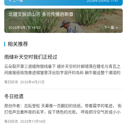
上一篇
2026年2月4日 11:41
北疆文脉润山河 多元传播启新章
2026年5月7日 16:52
下一篇
相关推荐
雨缝补天空时我们正经过
云朵裂开第三道缝隙银线垂下 缝补天空的针脚错落在睫毛与青瓦之
间废报纸吸饱墨迹褶皱里浮出铅字洇开的岛屿 蜗牛搬运整个潮湿的
黄昏蚂蚁正沿梧桐叶脉撤退水珠在电线上排列成未完成的五线谱
每日好诗
2025年4月21日
投
——…
稿
冬日拾遗
原创作者：志耘誉松 天幕像一页翻旧的信纸，带着霜字的笔迹， 街
每
灯低声念着昨夜的名字，投下锈色的光斑。 呼吸把冷空气折成小小
日
的白羽，飘在肩膀上， 我在巷口停步，听到时间在铁门后叹息。…
好
每日好诗
2025年11月19日