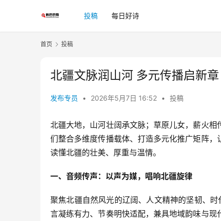
投稿
每日好诗
首页
投稿
北疆文脉润山河 多元传播启新章
发布专员
•
2026年5月7日 16:52
•
投稿
北疆大地，山河壮阔承文脉；草原儿女，薪火相
们整合多维度传播载体、打造多元化推广矩阵，
读懂北疆的壮美、厚重与温情。
一、音频传声：以声为媒，唱响北疆旋律
聚焦北疆自然风光的辽阔、人文精神的坚韧、时
言凝练有力、节奏明快适配，兼具地域韵味与现