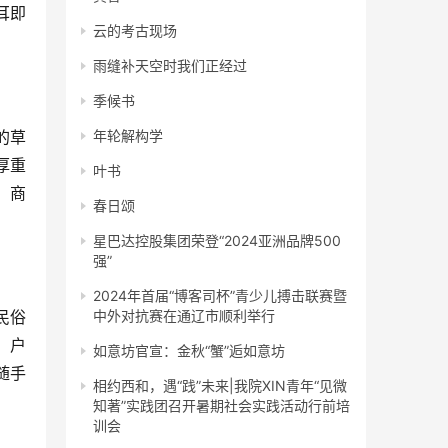
耳即
云的考古现场
雨缝补天空时我们正经过
季候书
的草
年轮解构学
厚重
叶书
、商
春日颂
星巴达控股集团荣登“2024亚洲品牌500
强”
2024年首届“博客司杯”青少儿搏击联赛暨
民俗
中外对抗赛在通辽市顺利举行
、户
如意坊官宣：金秋“蟹”逅如意坊
随手
相约西和，遇“践”未来|我院XIN青年“见微
知著”实践团召开暑期社会实践活动行前培
训会