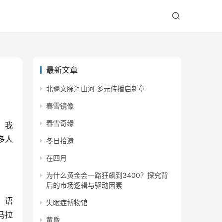
最新文章
北疆文脉润山河 多元传播启新章
春雪镜像
春雪奇缘
，我
多人
冬日拾遗
在四月
为什么黄金会一路狂飙到3400？探究背
后的市场逻辑与驱动因素
。语
失眠症博物馆
马拉
黄昏