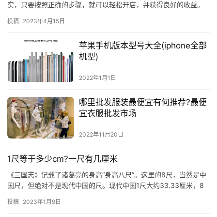
实，只要按照正确的步骤，就可以轻松开店，并获得良好的收益。
那么，在拼多多无货源开店怎么操作呢？ #### 一、搭建店铺 首
投稿
2023年4月15日
先…
苹果手机版本型号大全(iphone全部
机型)
2022年1月1日
哪里批发服装最便宜有何推荐?最便
宜衣服批发市场
2022年11月20日
1尺等于多少cm?一尺有几厘米
《三国志》记载了诸葛亮的身高“身高八尺”。这里的8尺，当然是中
国尺，但绝对不是现代中国的尺。现代中国1尺大约33.33厘米，8
尺即2.67米。我们的篮球巨人姚明才多高？2.26米而…
投稿
2023年1月9日