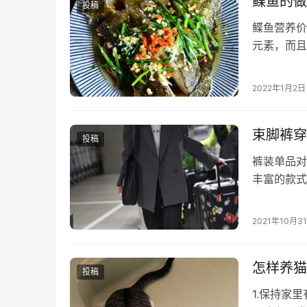
鲽鱼的做
投稿
鲽鱼营养价
元素，而且
中的卵磷脂
2022年1月2日
束脚裤穿
投稿
裤装单品对
丰富的款式
说今年冬天
2021年10月3
怎样养猫
投稿
1.保持家