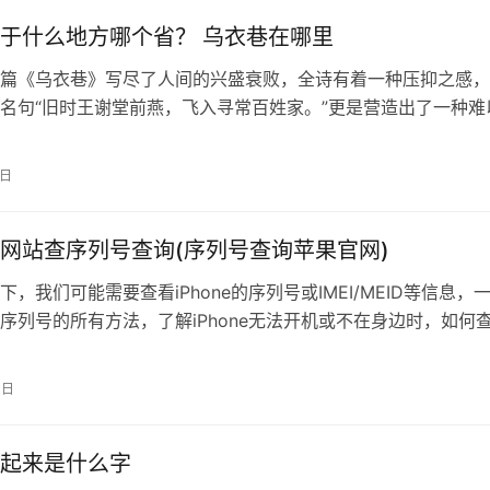
于什么地方哪个省？ 乌衣巷在哪里
篇《乌衣巷》写尽了人间的兴盛衰败，全诗有着一种压抑之感，
名句“旧时王谢堂前燕，飞入寻常百姓家。”更是营造出了一种难
之感，同时也表达出了对于世事沧桑…
7日
网站查序列号查询(序列号查询苹果官网)
，我们可能需要查看iPhone的序列号或IMEI/MEID等信息，
序列号的所有方法，了解iPhone无法开机或不在身边时，如何
息。在“设置”中查看：大多数用户都知道，可以在iPhone“设置”-
于本机”中查找序列号，向下滚动也能查
0日
起来是什么字