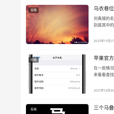
乌衣巷位
投稿
刘禹锡的名
别是其中的
言说的荒凉
2022年11月2
苹果官方
投稿
在一些情况下
来看看查找
序列号等信
用”-“关
2021年12月3
三个马叠
投稿