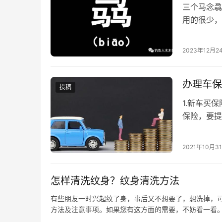
三个马念骉
用的很少，
指的是有很
2023年12月2
办理车保
投稿
1.新车买
保险，要提
是强制险是
2021年10月3
怎样清洗纹身？纹身清洗方法
有些朋友一时兴起纹了身，事后又不想要了，想洗掉，
方法及注意事项。如果您有这方面的需要，不妨看一看。