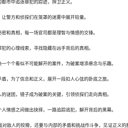
的都市中追逐罪犯的踪迹，捍卫正义。
，让警方和侦探们在笼罩的迷雾中展开较量。
秘密和真相，每一场官司都是理智与情感的交锋。
罪犯的心理线索，寻找隐藏在凶手背后的真相。
决一个个看似不可能解开的案件，为破案增添悬念与乐趣。
矛盾，为了信念和正义，展开一段扣人心弦的卧底之旅。
人的谜团，镜子成为破案的关键，引领侦探们走向真相。
个人情感之间做出抉择，一路追踪逃犯，解开背后的黑幕。
面对敌人的狡猾，还要与内部的矛盾和挑战作斗争，见证正义的