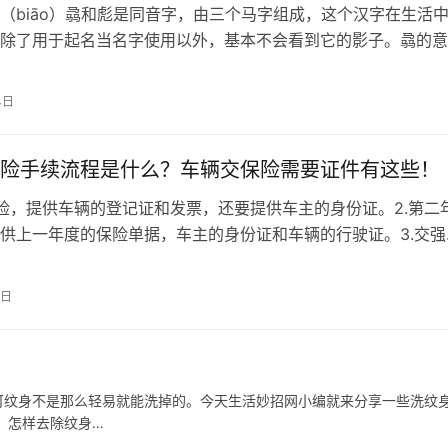
（biāo）骉和彪是同音字，由三个马字组成，这个汉字在生活
除了用于起名当名字使用以外，基本不会看到它的影子。骉的意
多的马，众马，用来形容很多匹马…
4日
险手续流程是什么？车辆交保险需要证件有这些！
保险，提供车辆的登记证和发票，还要提供车主的身份证。2.第二
供上一年度的保险单据，车主的身份证和车辆的行驶证。3.交强
一定要购买的，其它商业险可…
1日
可纹身不是那么轻易就能洗掉的。今天生活妙招网小编就来分享一些洗纹
 怎样去除纹身…