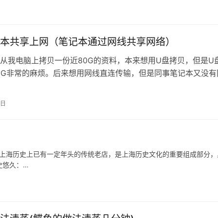
本共享上网（笔记本通过网线共享网络）
从我电脑上拷贝一份近80G的资料，本来想用U盘拷贝，但是U
6G非常的麻烦。后来想用网线直连传输，但是同事笔记本又没有
是我就搭建了一个FTP让同事…
5日
在上海历史上已有一定年头的传统老店，是上海历史文化的重要组成部分，
史悠久：…