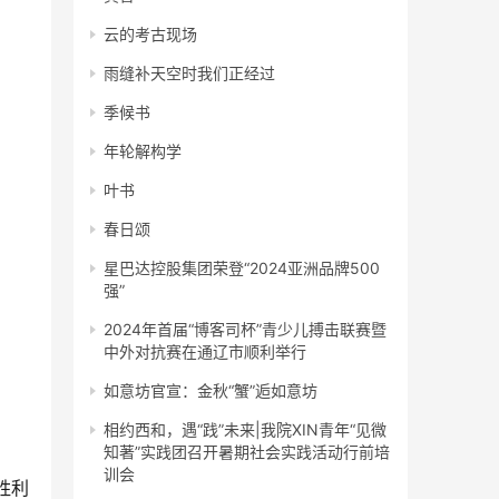
云的考古现场
雨缝补天空时我们正经过
季候书
年轮解构学
叶书
春日颂
星巴达控股集团荣登“2024亚洲品牌500
强”
2024年首届“博客司杯”青少儿搏击联赛暨
中外对抗赛在通辽市顺利举行
如意坊官宣：金秋“蟹”逅如意坊
相约西和，遇“践”未来|我院XIN青年“见微
知著”实践团召开暑期社会实践活动行前培
训会
胜利