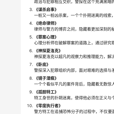
政治与犯罪相互交织，警探在这个充满黑暗
《谋杀启事》
一桩又一桩凶杀案，一个个扑朔迷离的线索
《绝命律师》
律师与警方的博弈之间，隐藏着更加深刻的
《罪案心理》
心理分析师在破解罪案的道路上，通过研究
《神探夏洛克》
神探夏洛克以超凡的观察力和推理能力，解
《卧底》
警探深入犯罪组织内部，面对艰难的选择与
《镜子潜痕》
一个个看似平凡的案件背后，隐藏着无数惊
《孤胆特工》
特工身世的扑朔迷离，使得他必须在正义与
《零度执行者》
警方特工在追捕恐怖分子的过程中，不仅要