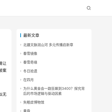
最新文章
北疆文脉润山河 多元传播启新章
春雪镜像
春雪奇缘
情让
破案
冬日拾遗
在四月
为什么黄金会一路狂飙到3400？探究背
后的市场逻辑与驱动因素
似无
失眠症博物馆
黄昏