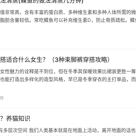
法清蒸(鲽鱼的做法清蒸几分钟)
值非常高，含有丰富的蛋白质、多种维生素和多种人体所需的微
脂肪含量较低。常吃鲽鱼可以补充维生素D，防止骨质疏松。鲽
也非常丰富，可以防止大脑功能衰退、延缓衰老。另外
搭适合什么女生？（3种束脚裤穿搭攻略）
女性魅力的诠释是不到位，但在冬季其保暖效果比裙装更胜一筹
也能打造出多样化的造型风格，早已是冬季穿衣的主打单品，而
很流行的裤装单品，束脚裤应该占有一…
1日
？养猫知识
里有多层次空间 我们人类基本就是在地面上活动，离开地面的话也