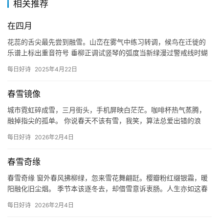
相关推荐
投
稿
在四月
花蕊的舌尖最先尝到融雪。山峦在雾气中练习转调，候鸟在迁徙的
每
乐谱上标出重音符号 垂柳正调试竖琴的弧度当新绿漫过警戒线时蝴
日
蝶振翅时有短促的休止符 泥土松动成绵长的颤音所有种子都在等待
好
每日好诗
2025年4月22日
那…
诗
春雪镜像
城市霓虹碎成雪，三月街头，手机屏映白茫茫。咖啡杯热气蒸腾，
融掉指尖的孤单。 你说春天不该有雪，我笑，算法总爱出错的浪
漫。高楼间隙，雪落如代码，短暂bug，刷新成绿意狂欢。 谁的
每日好诗
2026年2月4日
fe…
春雪奇缘
春雪奇缘 窗外春风拂柳绿，忽来雪花舞翩跹。樱瓣粉红缀银霜，暖
阳融化旧尘烟。 季节本该逐冬去，却借雪意诉衷肠。人生亦如这春
雪，融汇悲欢铸新生。 莫叹短暂的纯白，它润万物破冰航。待到
每日好诗
2026年2月4日
花…