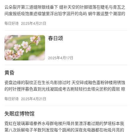
云朵裂开第三道缝隙银线垂下 缝补天空的针脚错落在睫毛与青瓦之
间废报纸吸饱墨迹褶皱里浮出铅字洇开的岛屿 蜗牛搬运整个潮湿的
黄昏蚂蚁正沿梧桐叶脉撤退水珠在电线上排列成未完成的五线谱
每日好诗
2025年4月21日
——…
春日颂
2025年4月17日
黄昏
瓷盘边缘的裂纹正在生长鸟影掠过时 天空碎成釉色齑粉钟楼用锈蚀
的时针搅拌暮色直到光线凝固成考古刷轻轻扫去塔尖淤积的霞斑 晾
衣绳悬着半片未修复的云风掀起折角处 露出背面褪色的飞行轨迹
每日好诗
2025年4月21日
有…
失眠症博物馆
霓虹在玻璃幕墙豢养水母群电梯升降井里漂浮着过期的梦境标本我
第八次拆解电子羊数列发现每个跳闸的深夜充电器都在吮吸月亮的