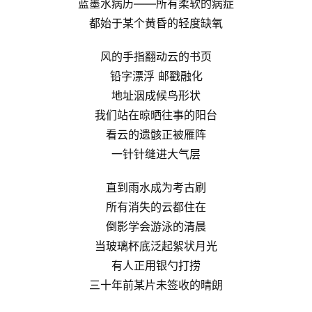
蓝墨水病历——所有柔软的病症
都始于某个黄昏的轻度缺氧
风的手指翻动云的书页
铅字漂浮 邮戳融化
地址洇成候鸟形状
我们站在晾晒往事的阳台
看云的遗骸正被雁阵
一针针缝进大气层
直到雨水成为考古刷
所有消失的云都住在
倒影学会游泳的清晨
当玻璃杯底泛起絮状月光
有人正用银勺打捞
三十年前某片未签收的晴朗