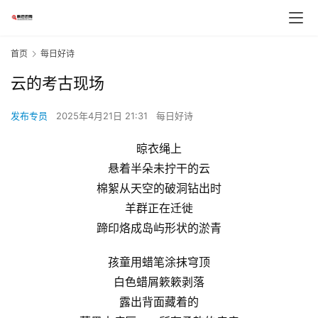
首页
每日好诗
云的考古现场
发布专员
2025年4月21日 21:31
每日好诗
晾衣绳上
悬着半朵未拧干的云
棉絮从天空的破洞钻出时
羊群正在迁徙
蹄印烙成岛屿形状的淤青
孩童用蜡笔涂抹穹顶
白色蜡屑簌簌剥落
露出背面藏着的