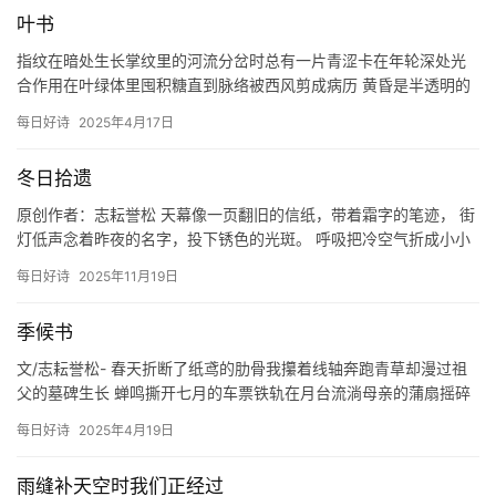
叶书
指纹在暗处生长掌纹里的河流分岔时总有一片青涩卡在年轮深处光
合作用在叶绿体里囤积糖直到脉络被西风剪成病历 黄昏是半透明的
蝉蜕我们交出体内所有绿任其褪色为信纸背面模糊的邮戳枝头悬着
每日好诗
2025年4月17日
未拆…
冬日拾遗
原创作者：志耘誉松 天幕像一页翻旧的信纸，带着霜字的笔迹， 街
灯低声念着昨夜的名字，投下锈色的光斑。 呼吸把冷空气折成小小
的白羽，飘在肩膀上， 我在巷口停步，听到时间在铁门后叹息。…
每日好诗
2025年11月19日
季候书
文/志耘誉松- 春天折断了纸鸢的肋骨我攥着线轴奔跑青草却漫过祖
父的墓碑生长 蝉鸣撕开七月的车票铁轨在月台流淌母亲的蒲扇摇碎
一地星光 候鸟衔走最后的谷粒时父亲的烟斗在信纸上烫出一串省…
每日好诗
2025年4月19日
雨缝补天空时我们正经过