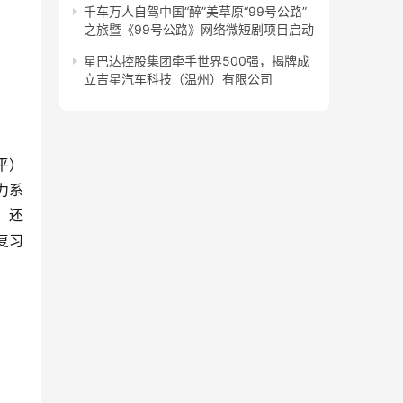
千车万人自驾中国“醉”美草原“99号公路”
之旅暨《99号公路》网络微短剧项目启动
星巴达控股集团牵手世界500强，揭牌成
立吉星汽车科技（温州）有限公司
平）
力系
。还
习 