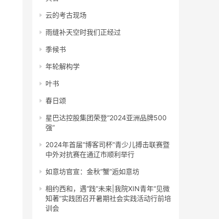
云的考古现场
雨缝补天空时我们正经过
季候书
年轮解构学
叶书
春日颂
星巴达控股集团荣登“2024亚洲品牌500
强”
2024年首届“博客司杯”青少儿搏击联赛暨
中外对抗赛在通辽市顺利举行
如意坊官宣：金秋“蟹”逅如意坊
相约西和，遇“践”未来|我院XIN青年“见微
知著”实践团召开暑期社会实践活动行前培
训会