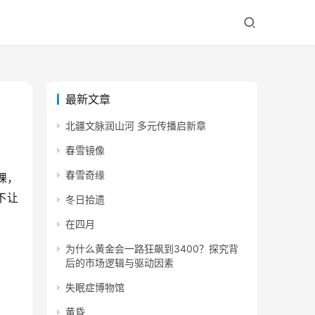
最新文章
北疆文脉润山河 多元传播启新章
春雪镜像
春雪奇缘
课，
不让
冬日拾遗
在四月
为什么黄金会一路狂飙到3400？探究背
后的市场逻辑与驱动因素
失眠症博物馆
黄昏