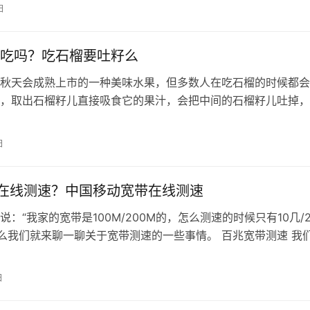
日
吃吗？吃石榴要吐籽么
秋天会成熟上市的一种美味水果，但多数人在吃石榴的时候都会
，取出石榴籽儿直接吸食它的果汁，会把中间的石榴籽儿吐掉，
榴籽儿能吃吗？如果它能吃怎么吃最好…
日
测速在线测速？中国移动宽带在线测速
说：“我家的宽带是100M/200M的，怎么测速的时候只有10几/2
那么我们就来聊一聊关于宽带测速的一些事情。 百兆宽带测速 我
0M、200M…
日