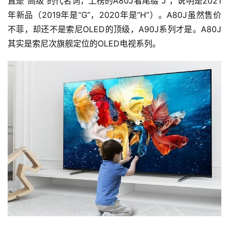
直是“高级”的代名词，上榜的A80J看尾缀“J”，说明是2021
年新品（2019年是“G”，2020年是“H”）。A80J虽然售价
不菲，却还不是索尼OLED的顶级，A90J系列才是。A80J
其实是索尼次旗舰定位的OLED电视系列。