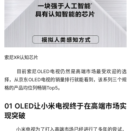
投
稿
每
日
好
索尼XR认知芯片
诗
目前索尼OLED电视仍然是高端市场最受欢迎的选
择，从京东OLED电视的销量排行就能看到，该系列三个规
格的产品均位列畅销Top5。
01 OLED让小米电视终于在高端市场实
现突破
小米电视为了打入高端市场已经进行了多年的尝试，