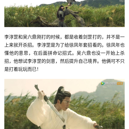
投
稿
每
李淳罡和吴六鼎刚打的时候，都是收着剑罡打的，并不是一
日
上来就开杀招。李淳罡是为了给徐凤年套招看的。徐凤年也
好
懂他的意思，在后面拼命记招式。吴六鼎也没一开始上杀
诗
招，他想试李淳罡的剑意，然后提升自己境界。他俩可不只
是打着玩玩而已！