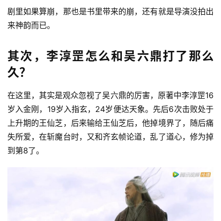
剧里如果算崩，那也是书里带来的崩，还有就是导演没拍出
来神韵而已。
其次，李淳罡怎么和吴六鼎打了那么
久？
在这里，其实是观众忽视了吴六鼎的厉害，原著中李淳罡16
岁入金刚，19岁入指玄，24岁便达天象。先后6次击败处于
上升期的王仙芝，后来输给王仙芝后，他掉境界了，随后痛
失所爱，在斩魔台时，又和齐玄帧论道，乱了道心，修为掉
到第8了。