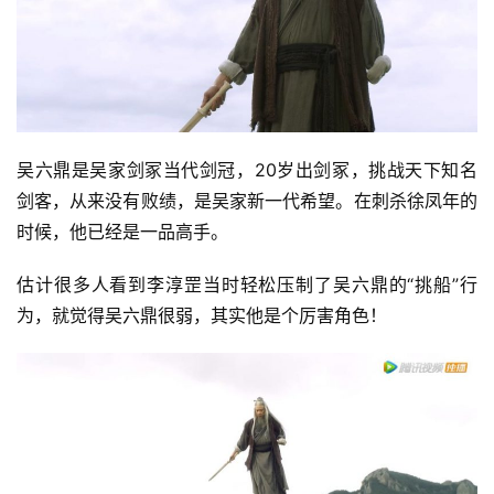
吴六鼎是吴家剑冢当代剑冠，20岁出剑冢，挑战天下知名
剑客，从来没有败绩，是吴家新一代希望。在刺杀徐凤年的
时候，他已经是一品高手。
估计很多人看到李淳罡当时轻松压制了吴六鼎的“挑船”行
为，就觉得吴六鼎很弱，其实他是个厉害角色！