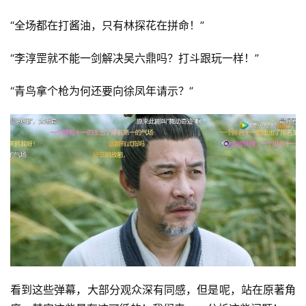
“全场都在打酱油，只有林探花在拼命！”
“李淳罡就不能一剑解决吴六鼎吗？打斗跟玩一样！”
“青鸟拿个枪为何还要向徐凤年请示？”
看到这些弹幕，大部分观众深有同感，但是呢，站在原著角