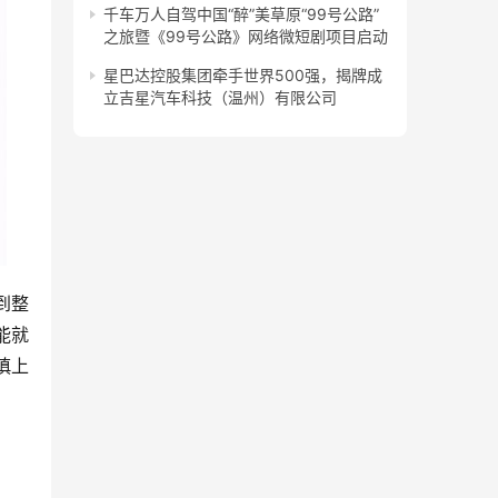
千车万人自驾中国“醉”美草原“99号公路”
之旅暨《99号公路》网络微短剧项目启动
星巴达控股集团牵手世界500强，揭牌成
立吉星汽车科技（温州）有限公司
能就
慎上