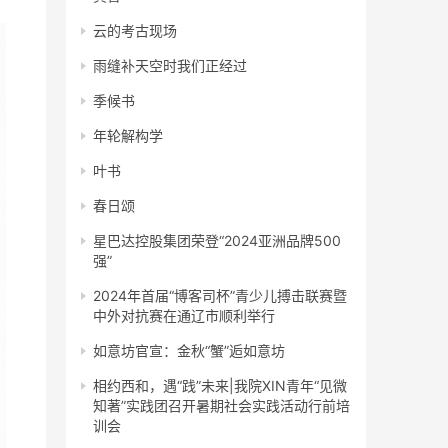
云的考古现场
雨缝补天空时我们正经过
季候书
年轮解构学
叶书
春日颂
星巴达控股集团荣登“2024亚洲品牌500
强”
2024年首届“博客司杯”青少儿搏击联赛暨
中外对抗赛在通辽市顺利举行
如意坊官宣：金秋“蟹”逅如意坊
相约西和，遇“践”未来|我院XIN青年“见微
知著”实践团召开暑期社会实践活动行前培
训会