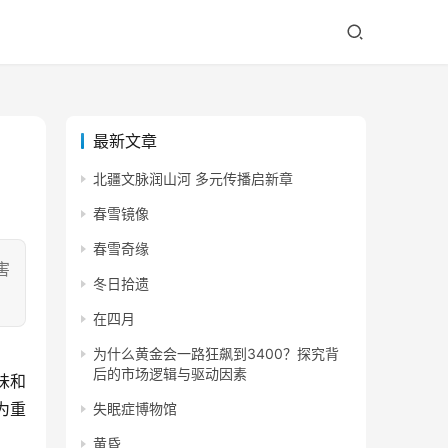
最新文章
北疆文脉润山河 多元传播启新章
春雪镜像
春雪奇缘
害
冬日拾遗
在四月
为什么黄金会一路狂飙到3400？探究背
后的市场逻辑与驱动因素
为重
失眠症博物馆
黄昏