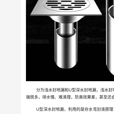
	分为浅水封地漏和U型深水封地漏，浅水封地漏是早期市面上很常见的老式地漏，价格相对较便宜，但是它的弊
端很多，排水慢、难清理，防臭效果差，甚至还
	U型深水封地漏，利用的是存水弯封液原理，管道下水管口类似一个碗扣状“U”型存水弯，主要作用就是防臭防