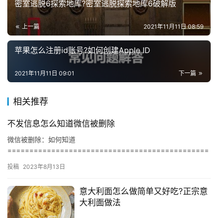
密室逃脱6探索地库?密室逃脱探索地库6破解版
上一篇
2021年11月11日 08:59
苹果怎么注册id账号?如何创建Apple ID
2021年11月11日 09:01
下一篇
相关推荐
不发信息怎么知道微信被删除
微信被删除：如何知道
==============================================
== 随着社交网络的发展，微信成为了大多数人沟通的主要工具。但
投稿
2023年8月13日
是，有…
意大利面怎么做简单又好吃?正宗意
大利面做法