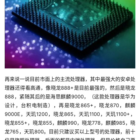
再来说一说目前市面上的主流处理器，其中最强大的安卓处
理器还得看高通，像晓龙888+是目前最强的，然后是晓龙
888，紧随其后的是海思麒麟9000，（这款处理器是华为
设计，台积电制造），再是晓龙865+，晓龙870，麒麟
9000E，天玑1200，晓龙865，天玑1100，天玑1100+，
晓龙855+，晓龙855，麒麟990，晓龙778，麒麟985，晓
龙765，天玑800。目前只建议买以上型号的处理器，前十