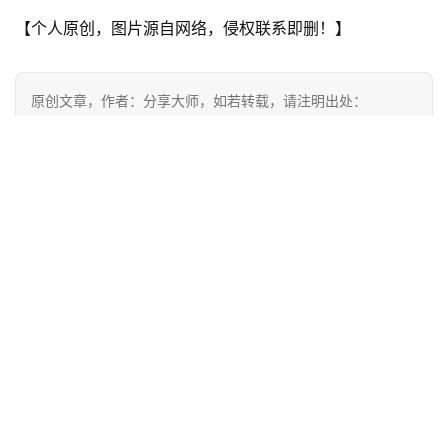
【个人原创，图片源自网络，侵权联系即删！】
原创文章，作者：分享大师，如若转载，请注明出处：
https://ziliaobaba.com/10865.html
装修
赞
(0)
生成海报
0
飞机选座(飞机选座避开机翼图解)
上一篇
2022年1月1日 16:49