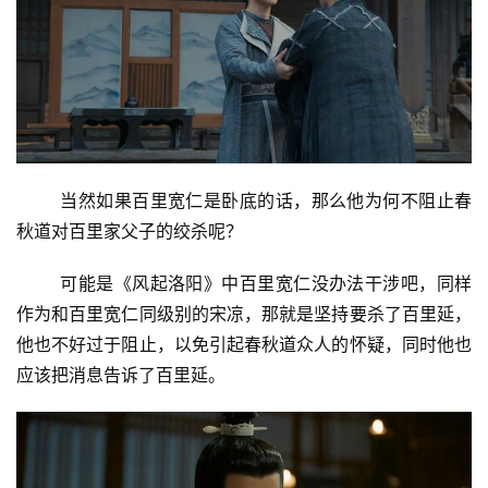
当然如果百里宽仁是卧底的话，那么他为何不阻止春
秋道对百里家父子的绞杀呢？
可能是《风起洛阳》中百里宽仁没办法干涉吧，同样
作为和百里宽仁同级别的宋凉，那就是坚持要杀了百里延，
他也不好过于阻止，以免引起春秋道众人的怀疑，同时他也
投
应该把消息告诉了百里延。
稿
每
日