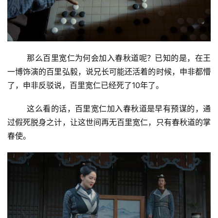
那么百里宽仁为何会加入春秋道呢？已知的是，在王
一博饰演的百里弘毅，说兄长可能还活着的时候，申非都懵
了，申非反驳说，百里宽仁已经死了10年了。
这么看的话，百里宽仁加入春秋道是早有预谋的，通
过假死脱身之计，让这世间再无百里宽仁，只有春秋道的掌
春使。