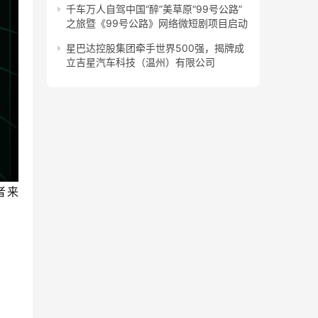
千车万人自驾中国“醉”美草原“99号公路”
之旅暨《99号公路》网络微短剧项目启动
星巴达控股集团牵手世界500强，揭牌成
立吉星汽车科技（温州）有限公司
者来