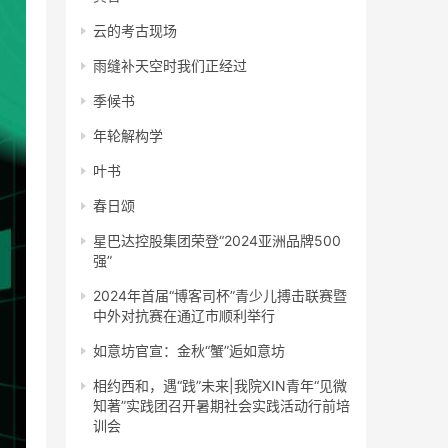
云的考古现场
雨缝补天空时我们正经过
季候书
年轮解构学
叶书
春日颂
星巴达控股集团荣登“2024亚洲品牌500
强”
2024年首届“博客司杯”青少儿搏击联赛暨
中外对抗赛在通辽市顺利举行
如意坊官宣：金秋“蟹”逅如意坊
相约西和，遇“践”未来|我院XIN青年“见微
知著”实践团召开暑期社会实践活动行前培
训会