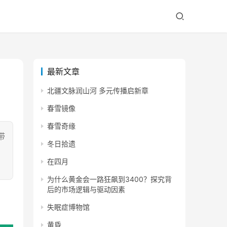
最新文章
北疆文脉润山河 多元传播启新章
春雪镜像
春雪奇缘
带
冬日拾遗
，
在四月
为什么黄金会一路狂飙到3400？探究背
后的市场逻辑与驱动因素
失眠症博物馆
黄昏