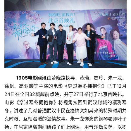
1905电影网讯
由薛晓路执导，黄渤、贾玲、朱一龙、
徐帆、高亚麟等主演的电影《穿过寒冬拥抱你》已于12月
24日在全国32城超前点映，并于27日举行了北京首映礼。
电影《穿过寒冬拥抱你》将视角拉回到武汉封城的凛冽寒
冬，讲述了几对普通武汉市民在疫情突如其来的特殊时期共
克时艰、互相温暖的温情故事。朱一龙饰演的钢琴老师叶子
扬，在居家隔离期间给孩子们上网课，用音乐做良药，以积