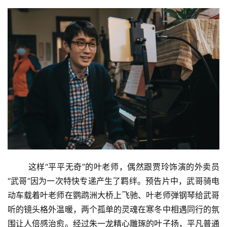
	这样“平平无奇”的叶老师，偶然跟贾玲饰演的外卖员
“武哥”因为一次特快专递产生了羁绊。预告片中，武哥骑电
动车载着叶老师在鹦鹉洲大桥上飞驰、叶老师弹钢琴给武哥
听的镜头格外温暖，两个孤单的灵魂在寒冬中相遇同行的氛
围让人倍感治愈。经过朱一龙精心雕琢的叶子扬，平凡普通