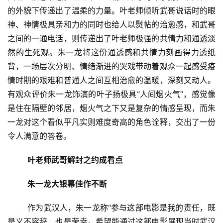
的外貌下传递出了温柔的力量。叶老师倾听武哥说话时的眼
神、神情极具亲和力的同时也给人以熨帖的治愈感，和武哥
之间的一通电话，则传递出了叶老师极强的共情力和通透淡
然的生死观。朱一龙将这份通透感和共情力刻画得力透纸
背，一场层次分明、情绪渐进的哭戏带动着观众一起感受疫
情时期的艰难和普通人之间互相治愈的温暖，深刻又动人。
有观众评价朱一龙饰演的叶子扬极具“人间烟火气”，感觉像
是住在隔壁的邻居，烟火气之下又是复杂的情感呈现，而朱
一龙对这个看似平凡实则难度奇高的角色诠释，交出了一份
令人满意的答卷。
叶老师武哥解封之约成看点
朱一龙大银幕佳作不断
	作为武汉人，朱一龙称“参与这部电影是我的责任，既
是义不容辞，也是荣幸。希望能通过这部电影展现当时武汉