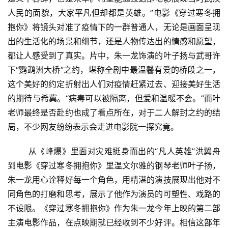
人民的面貌，大家平凡但却都是英雄。”电影《穿过寒冬拥
抱你》将镜头对准了疫情下的一群普通人，无论是画面呈现
投
出的生活化的场景和细节，还是人物传达出的情感和愿望，
稿
都让人感受到了真实。片中，朱一龙饰演的叶子扬与武哥许
下“鹦鹉洲大桥”之约，堪称全剧中最温馨有爱的桥段之一，
每
这个美好的约定折射出人们对疫情赶紧过去、迎接美好生活
日
的期待与希冀。“病毒可以被隔离，但爱和温暖不会。”而叶
好
老师最终是否赴约也成了看点所在，对于二人解封之约的结
诗
局，不少网友纷纷表示会走进电影院一探究竟。
	从《峰爆》里面对灾难挺身而出的“凡人英雄”洪翼舟
到电影《穿过寒冬拥抱你》里温文尔雅的钢琴老师叶子扬，
朱一龙用心诠释好每一个角色，用精湛的演技展现出他对不
同角色的打磨和思考，展示了他作为演员的可塑性、戏路的
不设限。《穿过寒冬拥抱你》作为朱一龙今年上映的第二部
主演电影作品，在点映期就已经收到不少好评。相信这部年