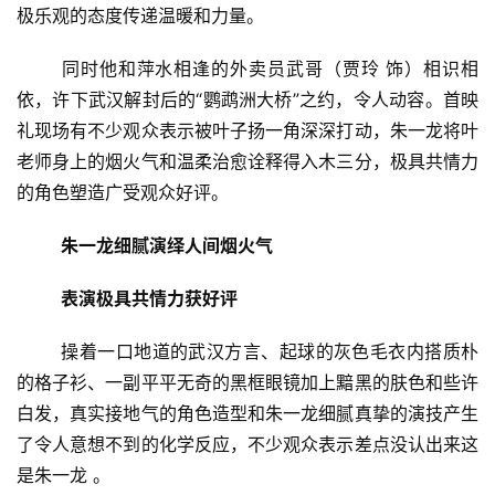
极乐观的态度传递温暖和力量。
	同时他和萍水相逢的外卖员武哥（贾玲 饰）相识相
依，许下武汉解封后的“鹦鹉洲大桥”之约，令人动容。首映
礼现场有不少观众表示被叶子扬一角深深打动，朱一龙将叶
老师身上的烟火气和温柔治愈诠释得入木三分，极具共情力
的角色塑造广受观众好评。
朱一龙细腻演绎人间烟火气
表演极具共情力获好评
	操着一口地道的武汉方言、起球的灰色毛衣内搭质朴
的格子衫、一副平平无奇的黑框眼镜加上黯黑的肤色和些许
白发，真实接地气的角色造型和朱一龙细腻真挚的演技产生
了令人意想不到的化学反应，不少观众表示差点没认出来这
是朱一龙 。