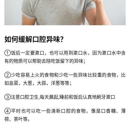
稿
每
日
好
诗
如何缓解口腔异味？
①饭后一定要漱口，也可以用到漱口水，因为漱口水中含
有的物质可以帮助去除吃饭留下的异味；
②少吃容易上火的食物和少吃一些异味比较重的食物，比
如韭菜，大葱，大蒜，洋葱等等；
③注意口腔卫生,每天晨起,睡前和饭后认真地刷牙漱口
④平时也可以吃一些清新口腔的食物，像是口香糖、薄
荷、茶叶等。