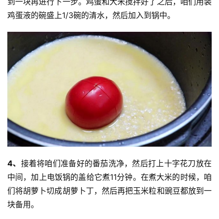
到一块再进行下一步。鸡蛋和大米搅拌好了之后，咱们用装
鸡蛋液的碗盛上1/3碗的清水，然后加入到锅中。
4、
接着将咱们准备好的番茄洗净，然后打上十字花刀放在
中间，加上电饭锅的盖给它煮11分钟。在煮大米的时候，咱
们将胡萝卜切成胡萝卜丁，然后再把玉米粒和豌豆都放到一
块备用。