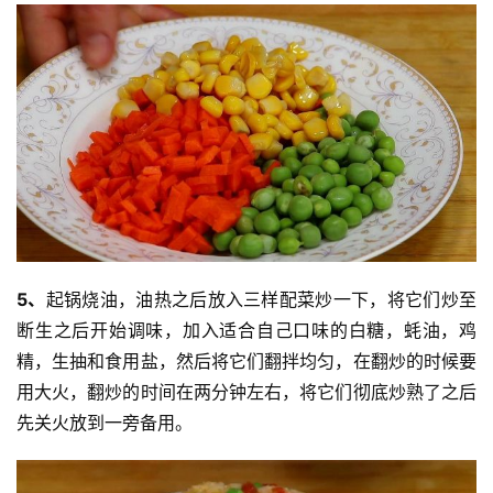
5、
起锅烧油，油热之后放入三样配菜炒一下，将它们炒至
断生之后开始调味，加入适合自己口味的白糖，蚝油，鸡
精，生抽和食用盐，然后将它们翻拌均匀，在翻炒的时候要
用大火，翻炒的时间在两分钟左右，将它们彻底炒熟了之后
投
稿
先关火放到一旁备用。
每