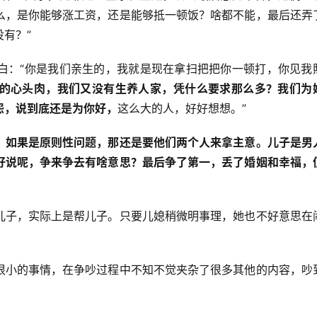
么，是你能够涨工资，还是能够抵一顿饭？啥都不能，最后还弄
有？”
白：“你是我们亲生的，我就是现在拿扫把把你一顿打，你见我
的心头肉，我们又没有生养人家，凭什么要求那么多？我们为
怨，说到底还是为你好，
这么大的人，好好想想。”
。如果是原则性问题，那还是要他们两个人来拿主意。儿子是男
好说呢，争来争去有啥意思？最后争了第一，丢了婚姻和幸福，
儿子，实际上是帮儿子。只要儿媳稍微明事理，她也不好意思在
很小的事情，在争吵过程中不知不觉夹杂了很多其他的内容，吵