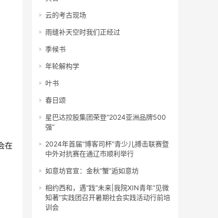
云的考古现场
雨缝补天空时我们正经过
季候书
年轮解构学
叶书
春日颂
星巴达控股集团荣登“2024亚洲品牌500
强”
2024年首届“博客司杯”青少儿搏击联赛暨
会在
中外对抗赛在通辽市顺利举行
如意坊官宣：金秋“蟹”逅如意坊
相约西和，遇“践”未来|我院XIN青年“见微
知著”实践团召开暑期社会实践活动行前培
训会