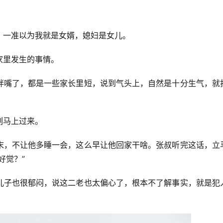
，一准以为我就是女婿，媳妇是女儿。
家里发生的事情。
拌嘴了，都是一些家长里短，说到气头上，自然是十分生气，就
刻马上过来。
末，不让他多睡一会，这么早让他回家干啥。张叔听完这话，立
好觉？”
儿子也很郁闷，说这二老也太偏心了，根本不了解事实，就是犯