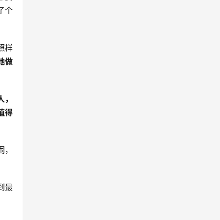
了个
照样
她做
人，
值得
闹，
到最