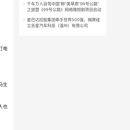
千车万人自驾中国“醉”美草原“99号公路”
之旅暨《99号公路》网络微短剧项目启动
星巴达控股集团牵手世界500强，揭牌成
立吉星汽车科技（温州）有限公司
打电
马生
人也