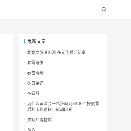
最新文章
北疆文脉润山河 多元传播启新章
春雪镜像
春雪奇缘
冬日拾遗
在四月
为什么黄金会一路狂飙到3400？探究背
后的市场逻辑与驱动因素
失眠症博物馆
黄昏