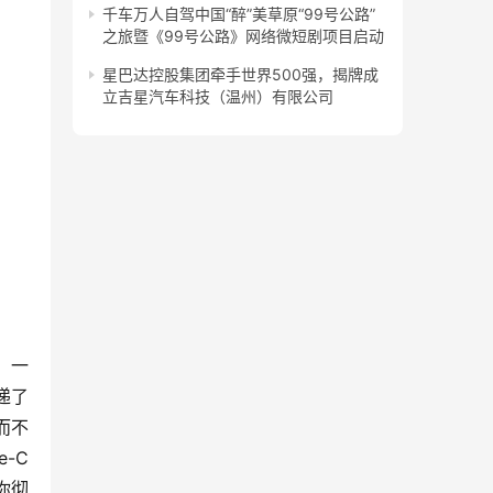
千车万人自驾中国“醉”美草原“99号公路”
之旅暨《99号公路》网络微短剧项目启动
星巴达控股集团牵手世界500强，揭牌成
立吉星汽车科技（温州）有限公司
、一
递了
而不
-C
你彻