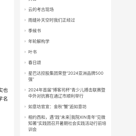
云的考古现场
雨缝补天空时我们正经过
季候书
年轮解构学
叶书
春日颂
星巴达控股集团荣登“2024亚洲品牌500
强”
实也
2024年首届“博客司杯”青少儿搏击联赛暨
中外对抗赛在通辽市顺利举行
学名
如意坊官宣：金秋“蟹”逅如意坊
相约西和，遇“践”未来|我院XIN青年“见微
知著”实践团召开暑期社会实践活动行前培
训会