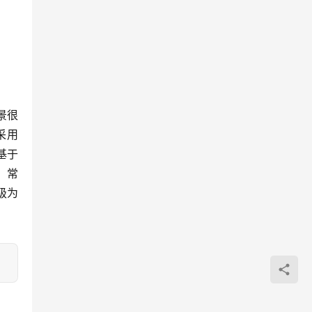
景很
采用
是基于
度，常
级为