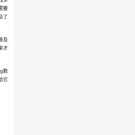
需要
及了
普及
来才
ng数
给它