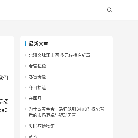
最新文章
北疆文脉润山河 多元传播启新章
春雪镜像
春雪奇缘
我们
冬日拾遗
在四月
卓接
为什么黄金会一路狂飙到3400？探究背
eC
后的市场逻辑与驱动因素
失眠症博物馆
黄昏