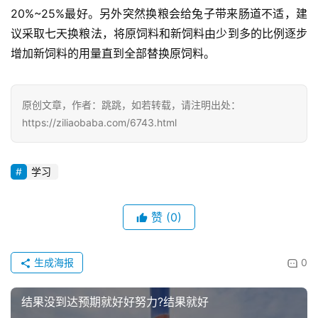
20%~25%最好。另外突然换粮会给兔子带来肠道不适，建
投
议采取七天换粮法，将原饲料和新饲料由少到多的比例逐步
稿
增加新饲料的用量直到全部替换原饲料。
每
日
原创文章，作者：跳跳，如若转载，请注明出处：
好
https://ziliaobaba.com/6743.html
诗
学习
赞
(0)
生成海报
0
结果没到达预期就好好努力?结果就好