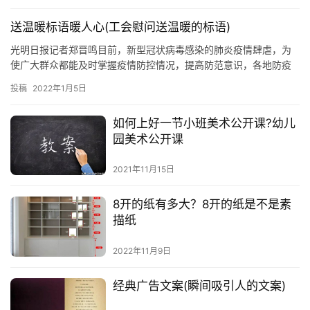
送温暖标语暖人心(工会慰问送温暖的标语)
光明日报记者郑晋鸣目前，新型冠状病毒感染的肺炎疫情肆虐，为
使广大群众都能及时掌握疫情防控情况，提高防范意识，各地防疫
条幅纷纷亮相街头，引起社会的广泛关注，也提振了广大人民打赢
投稿
2022年1月5日
疫病防控阻击战的信心和决心。暖心标语：暖心更要上心“万众一心
战疫情”“坚决打赢疫情防控阻击战”“每个人是自己健康第一责任人”无
如何上好一节小班美术公开课?幼儿
数暖心标语都挂在非常醒目的地方，成为向老百姓宣传疫情防范的
园美术公开课
2021年11月15日
8开的纸有多大？8开的纸是不是素
描纸
2022年11月9日
经典广告文案(瞬间吸引人的文案)