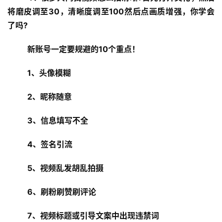
将磨皮调至30，清晰度调至100然后点画质增强，你学会
了吗?
新账号一定要规避的10个重点！
投
稿
1、头像模糊
每
2、昵称随意
日
好
3、信息填写不全
诗
4、签名引流
5、视频乱发胡乱拍摄
6、刷粉刷赞刷评论
7、视频标题或引导文案中出现违禁词