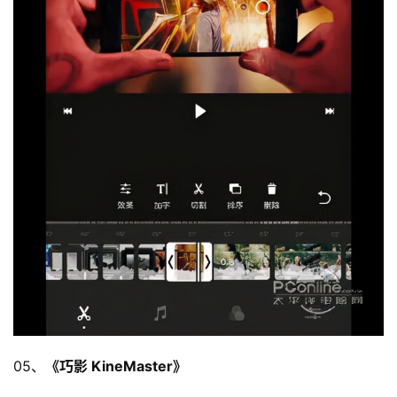
05、
《巧影 KineMaster》