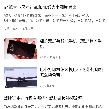
a4纸大小尺寸？8k和4k纸大小图片对比
A0大小为841×1189毫米，面积为一平米；对半裁开A1大小
841×594毫米，面积为半平米；对半裁开为A2；再对半A3；再对半
A4，大小为294×210㎜。 B0大小为1000…
投稿
2021年11月14日
翻盖双屏幕智能手机（双屏翻盖手
机）
2022年11月9日
色带打印机怎么换色带(色带打印机
怎么换色带)
2022年1月1日
驾驶证补办流程有哪些？驾驶证换补领流程
当发现驾驶证弄丢之后，一定要记得去挂失，不能让别有用心的人