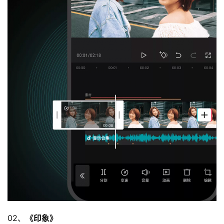
02、
《印象》