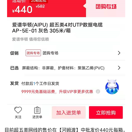
稿
每
日
好
诗
目前超五类网线的售价在【河姆渡】中批发价440元每箱，