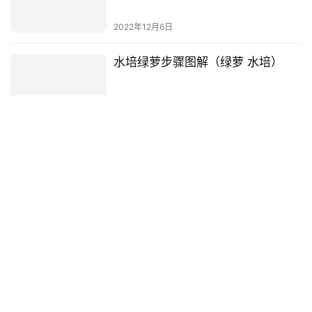
2022年12月6日
水培绿萝步骤图解（绿萝 水培）
2022年12月13日
能让手机流畅到爆的设置？手机如
何流畅玩原神
2021年11月20日
《对手》郭京飞剧照(郭京飞二代精
灵剧照)
2022年1月8日
为什么黄金会一路狂飙到3400？探