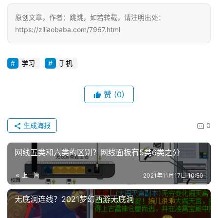
原创文章，作者：跳跳，如若转载，请注明出处：
https://ziliaobaba.com/7967.html
学习
手机
赞
(0)
投
稿
生成海报
0
每
网线五类和六类的区别？网线面板有5类6类之分
日
好
上一篇
2021年11月17日 10:50
诗
无底洞连线？2021梦幻西游无底洞