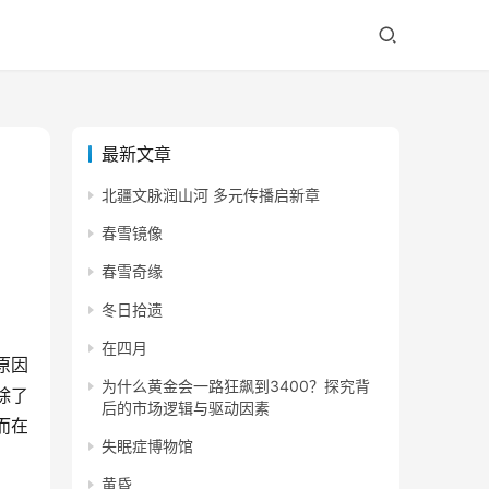
最新文章
北疆文脉润山河 多元传播启新章
春雪镜像
春雪奇缘
冬日拾遗
在四月
原因
为什么黄金会一路狂飙到3400？探究背
除了
后的市场逻辑与驱动因素
而在
失眠症博物馆
黄昏