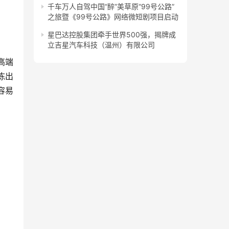
千车万人自驾中国“醉”美草原“99号公路”
之旅暨《99号公路》网络微短剧项目启动
星巴达控股集团牵手世界500强，揭牌成
立吉星汽车科技（温州）有限公司
高端
陈出
容易