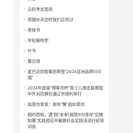
云的考古现场
雨缝补天空时我们正经过
季候书
年轮解构学
叶书
春日颂
星巴达控股集团荣登“2024亚洲品牌500
强”
2024年首届“博客司杯”青少儿搏击联赛暨
中外对抗赛在通辽市顺利举行
如意坊官宣：金秋“蟹”逅如意坊
相约西和，遇“践”未来|我院XIN青年“见微
知著”实践团召开暑期社会实践活动行前培
训会