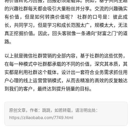
将价值转化为回报，回报必须是载体。例如，基于共同主题
的兴趣社群每天都会吸引大量粉丝并分享。交流的兴趣确实
有价值，但是如何转换价值呢？ 社群的口号是：彼此成
长，共同学习，但是学习和成长范围太广，规模太大，无法
真正挖掘价值。因此，回头客就像一条通向“财富之门”的道
投
路。
稿
以上就是微信社群营销的全部内容，基于社群的这些优势，
每
在每一种模式中社群都承载的不同的价值，深究其本质，其
日
实都是利用社群这个载体，设计出一套符合业务需求抓住用
好
户心理的线上运营营销模式，从而去精准的高效的反复触达
诗
到我们的客户，最终达到提升销量的目标。
原创文章，作者：跳跳，如若转载，请注明出处：
https://ziliaobaba.com/7749.html