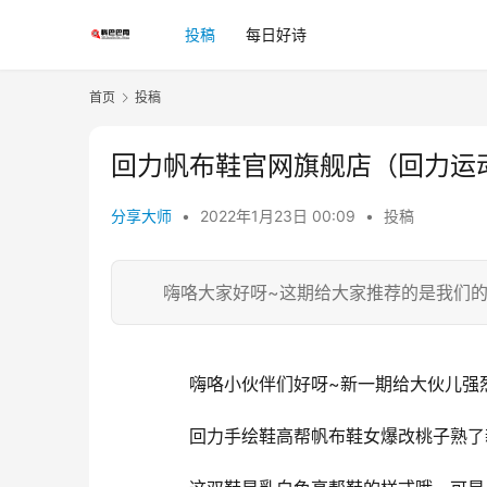
投稿
每日好诗
首页
投稿
回力帆布鞋官网旗舰店（回力运
分享大师
•
2022年1月23日 00:09
•
投稿
嗨咯大家好呀~这期给大家推荐的是我们的
	  嗨咯小伙伴们好呀~新一期给大伙儿
	  回力手绘鞋高帮帆布鞋女爆改桃子熟