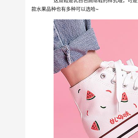
	  这双鞋是乳白色高帮鞋的样式哦，可是上边又有讨人喜欢的新鲜水果手绘画又十分具备自身的小个性化~这
款水果品种也有多种可以选哈~