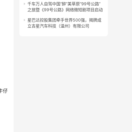
千车万人自驾中国“醉”美草原“99号公路”
之旅暨《99号公路》网络微短剧项目启动
星巴达控股集团牵手世界500强，揭牌成
立吉星汽车科技（温州）有限公司