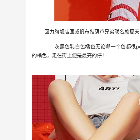
	回力旗靓店匡威帆布鞋葫芦兄弟联名款夏
	  灰黑色乳白色橘色无论哪一个色都很perfet！但是我主打橘色的哦，經典高帮鞋造型设计配搭上引人注意
的橘色，走在街上便是最亮的仔！