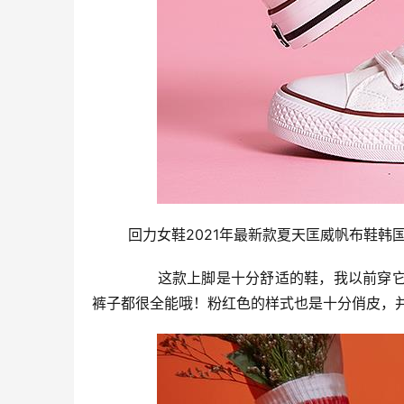
	回力女鞋2021年最新款夏天匡威帆布鞋
	  这款上脚是十分舒适的鞋，我以前穿它去慢跑都没有觉得难受。乳白色的十分好搭，无论是裙子或是牛仔
裤子都很全能哦！粉红色的样式也是十分俏皮，