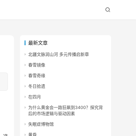
最新文章
北疆文脉润山河 多元传播启新章
春雪镜像
春雪奇缘
冬日拾遗
在四月
为什么黄金会一路狂飙到3400？探究背
后的市场逻辑与驱动因素
失眠症博物馆
黄昏