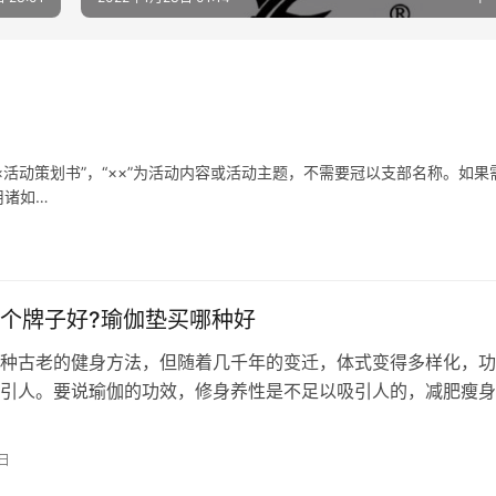
活动策划书”，“××”为活动内容或活动主题，不需要冠以支部名称。如果
用诸如…
个牌子好?瑜伽垫买哪种好
种古老的健身方法，但随着几千年的变迁，体式变得多样化，功
引人。要说瑜伽的功效，修身养性是不足以吸引人的，减肥瘦身
人。之所以那么多人追捧瑜伽，原因之…
5日