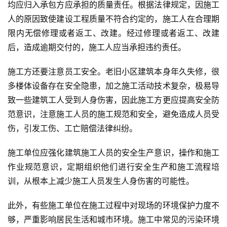
均应归入承包方应承担的质量责任。根据法律规定，因施工
人的原因致使建设工程质量不符合约定的，施工人在合理期
限内无偿修理或者返工、改建。经过修理或者返工、改建
投
后，造成逾期交付的，施工人应当承担违约责任。
稿
施工方还要注意员工安全。老旧小区建筑本身年久失修，很
多楼体设备存在安全隐患，加之施工活动技术复杂，极易导
每
日
致一些建筑工人受到人身伤害，因此施工方更应提高安全防
好
范意识，注意施工人员的施工规范和安全，避免造成人员受
诗
伤，引发工伤、工亡赔偿法律纠纷。
施工单位应强化建筑施工人员的安全生产意识，操作和施工
作业规范意识，定期组织他们进行安全生产和施工流程培
训，从根本上减少施工人员发生人身伤害的可能性。
此外，有些施工单位在施工过程中对现场的环境保护力度不
够，严重影响居民生活和城市环境。施工中常见的污染环境