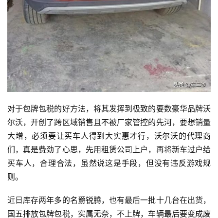
对于包牌包税的好方法，将其发挥到极致的要数豪华品牌沃
尔沃，开创了跨区域销售且不被厂家管控的先河，要想销量
大增，必须要让买车人得到大实惠才行，沃尔沃的代理商
们，真是费劲了心思，先用租赁公司上户，再将新车过户给
买车人，合理合法，虽然说这是手段，但没有违反游戏规
投
则。
稿
近日库存两年多的名爵锐腾，也有最后一批十几台在出货，
每
国五排放包牌包税，实属无奈，不上牌，车辆最后要变成废
日