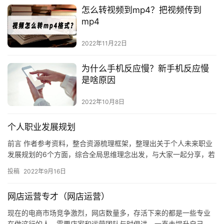
怎么转视频到mp4？把视频传到
mp4
2022年11月22日
为什么手机反应慢？新手机反应慢
是啥原因
2022年10月8日
个人职业发展规划
前言‬ 作者‬参考‬资料‬，整合‬资源‬梳理‬框架，‬整理出‬关于‬个人未来职业
发展规划的‬6个‬方面‬，综合‬全局‬思维‬理念‬出发‬，与‬大家‬一起‬分享‬，若
有‬疑问‬及‬建…
投稿
2022年9月16日
网店运营专才（网店运营）
现在的电商市场竞争激烈，网店数量多，存活下来的都是一些专业
在做这行的人，需要店家和运营团队与时俱进，一直去提升自己，