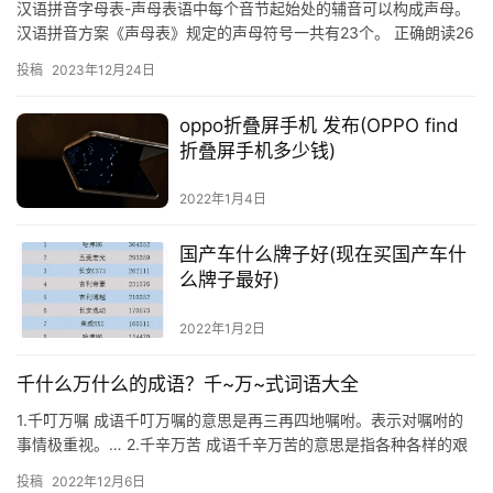
汉语拼音字母表-声母表语中每个音节起始处的辅音可以构成声母。
汉语拼音方案《声母表》规定的声母符号一共有23个。 正确朗读26
个拼音字母 b [玻] p [坡] m [摸] f [佛…
投稿
2023年12月24日
oppo折叠屏手机 发布(OPPO find
折叠屏手机多少钱)
2022年1月4日
国产车什么牌子好(现在买国产车什
么牌子最好)
2022年1月2日
千什么万什么的成语？千~万~式词语大全
1.千叮万嘱 成语千叮万嘱的意思是再三再四地嘱咐。表示对嘱咐的
事情极重视。… 2.千辛万苦 成语千辛万苦的意思是指各种各样的艰
难困苦。… 3.千回万转 成语…
投稿
2022年12月6日