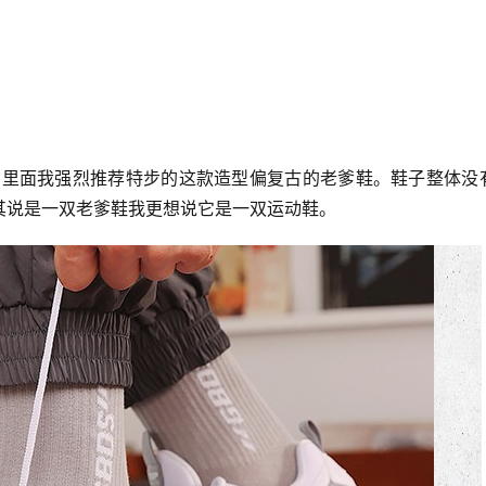
货里面我强烈推荐特步的这款造型偏复古的老爹鞋。鞋子整体没
其说是一双老爹鞋我更想说它是一双运动鞋。