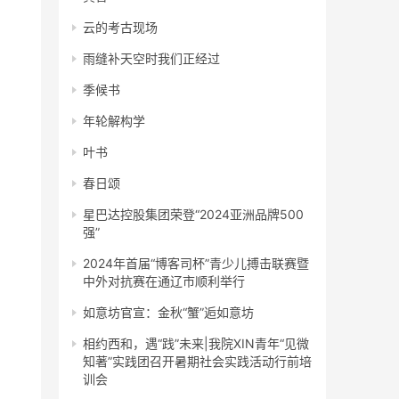
云的考古现场
雨缝补天空时我们正经过
季候书
年轮解构学
叶书
春日颂
星巴达控股集团荣登“2024亚洲品牌500
强”
2024年首届“博客司杯”青少儿搏击联赛暨
中外对抗赛在通辽市顺利举行
如意坊官宣：金秋“蟹”逅如意坊
相约西和，遇“践”未来|我院XIN青年“见微
知著”实践团召开暑期社会实践活动行前培
训会