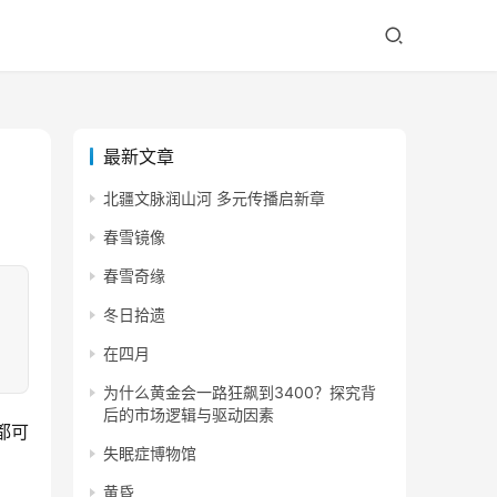
最新文章
北疆文脉润山河 多元传播启新章
春雪镜像
春雪奇缘
冬日拾遗
在四月
为什么黄金会一路狂飙到3400？探究背
后的市场逻辑与驱动因素
都可
失眠症博物馆
黄昏