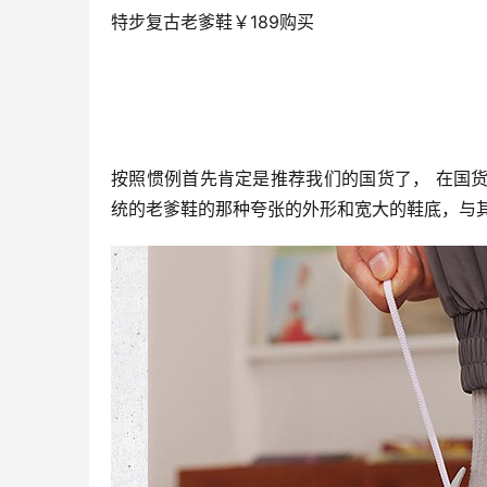
特步复古老爹鞋￥189购买
按照惯例首先肯定是推荐我们的国货了， 在国
统的老爹鞋的那种夸张的外形和宽大的鞋底，与