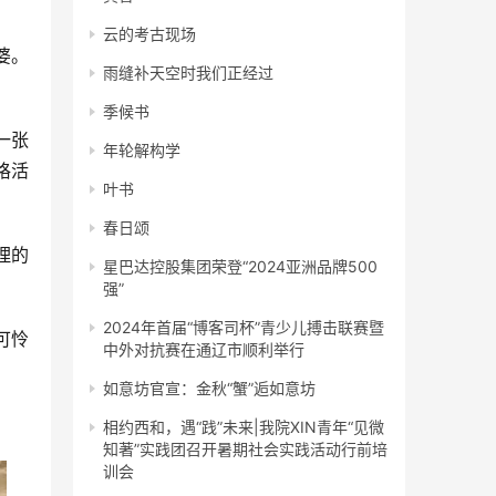
云的考古现场
雨缝补天空时我们正经过
季候书
年轮解构学
格活
叶书
春日颂
星巴达控股集团荣登“2024亚洲品牌500
强”
2024年首届“博客司杯”青少儿搏击联赛暨
中外对抗赛在通辽市顺利举行
如意坊官宣：金秋“蟹”逅如意坊
相约西和，遇“践”未来|我院XIN青年“见微
知著”实践团召开暑期社会实践活动行前培
训会