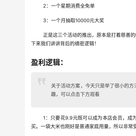
	2：一个星期消费全免单
	3：一个月抽取10000元大奖
	正是这三个活动的推出，原本是打着慈善的幌子，做好事为目的，但谁知道最后能换来160万的收益呢？那么接
下来我们讲讲背后的缜密逻辑！
盈利逻辑：
关于活动方案，今天只是举了很小的方
趣，可以点击下方观看
	1：只要花9.9元既可以成为本店会员，成为会员的福利就是，每月都可以享受一次，原价58元的大米9.9元购
买。一袋大米也刚好是普通家庭用量，所以非常