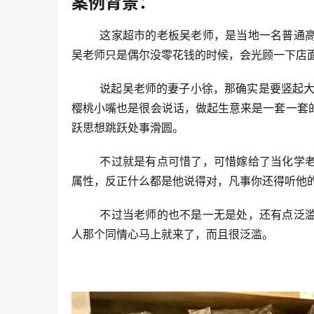
案例背景：
	这家超市的老板吴老师，是当地一名普通高中的化学老师，而且还在职，所以超市实际的掌舵人是他的老婆。
吴老师只是偶尔没零花钱的时候，会光顾一下店
	说起吴老师的妻子小徐，那确实是要竖起大拇指，别看身高只有1.5米长得也很瘦小，但是确实精明能干，一张
樱桃小嘴也是很会说话，做起生意来是一套一套
跃思想跳跃处事滑圆。
	不过就是有点可惜了，可惜嫁给了当化学老师的吴老师。你要知道凡是当老师的，都有点钢铁直男蛮不讲理的
属性，反正什么都是他说得对，凡事你还得听他
	不过当老师的也不是一无是处，还有点泛滥的同情心，虽然嘴上功夫很刚，但是就是见不得可怜人，看到可怜
人那个同情心马上就来了，而且很泛滥。