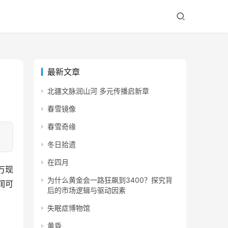
最新文章
北疆文脉润山河 多元传播启新章
春雪镜像
春雪奇缘
冬日拾遗
在四月
为什么黄金会一路狂飙到3400？探究背
润可
后的市场逻辑与驱动因素
失眠症博物馆
黄昏