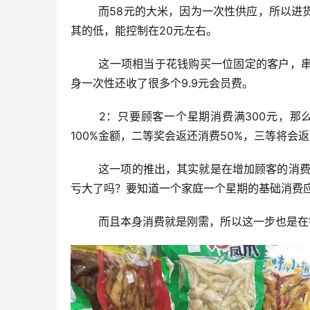
	而58元的大米，因为一次性供应，所以进货量非常大，而且每袋大米外包装都印有一些商家广告，所以成本及
其的低，能控制在20元左右。
	这一项相当于花钱购买一位固定的客户，串联后面的几个活动一去算的话，其实也不存在亏钱的风险。而且本
身一次性还收了很多个9.9元会员费。
	2：只要顾客一个星期消费满300元，那么店里会进行随机抽奖，会有3个奖项，一等奖返还1个星期消费的
100%金额，二等奖会返还消费50%，三等将会返
	这一项的推出，其实就是在增加顾客的消费金额，你想万一中了1等奖，而这个星期只消费了300元，那不就是
亏大了吗？要知道一个家庭一个星期的基础消费应
	而且本身消费就是刚需，所以这一步也是