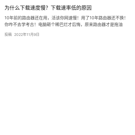
为什么下载速度慢？下载速率低的原因
10年前的路由器还在用，活该你网速慢！用了10年路由器还不换！
你咋不去学考古！电脑砸个稀巴烂才后悔，原来路由器才是拖油
瓶。 网速慢有很多种原因，并不是单一的路由器或运营商的问题，
投稿
2022年11月9日
要…
料酒怎么用效果最好？如何用料酒
去腥
2022年12月29日
电脑怎么复制粘贴快捷键？电脑复
制粘贴快捷键
2022年10月17日
虎牙怎么开直播?虎牙直播设备要求