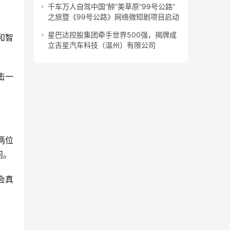
千车万人自驾中国“醉”美草原“99号公路”
之旅暨《99号公路》网络微短剧项目启动
星巴达控股集团牵手世界500强，揭牌成
和智
立吉星汽车科技（温州）有限公司
击一
两位
问。
会真