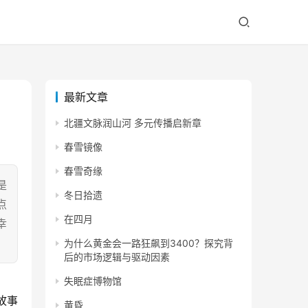
最新文章
北疆文脉润山河 多元传播启新章
春雪镜像
春雪奇缘
是
冬日拾遗
点
在四月
幸
为什么黄金会一路狂飙到3400？探究背
后的市场逻辑与驱动因素
失眠症博物馆
故事
黄昏