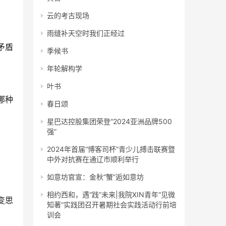
云的考古现场
雨缝补天空时我们正经过
矛盾
季候书
年轮解构学
叶书
哪种
春日颂
星巴达控股集团荣登“2024亚洲品牌500
强”
2024年首届“博客司杯”青少儿搏击联赛暨
中外对抗赛在通辽市顺利举行
如意坊官宣：金秋“蟹”逅如意坊
相约西和，遇“践”未来|我院XIN青年“见微
变思
知著”实践团召开暑期社会实践活动行前培
训会