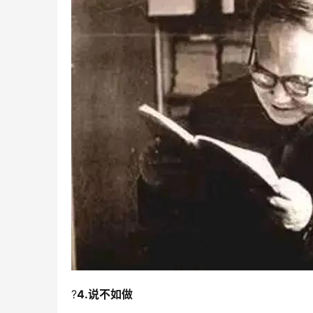
?
4.说不如做