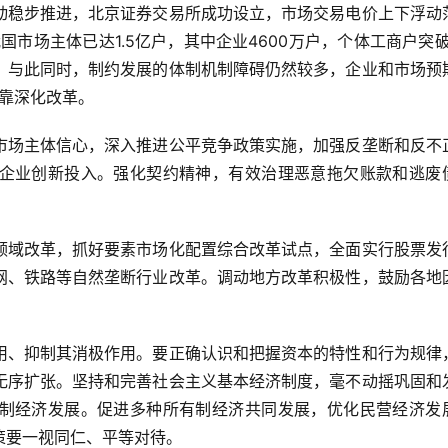
动稳步推进，北京证券交易所成功设立，市场交易电价上下浮动
我国市场主体已达1.5亿户，其中企业4600万户，个体工商户突破
。与此同时，制约发展的体制机制障碍仍然较多，企业和市场预
要靠深化改革。
市场主体信心，深入推进公平竞争政策实施，加强反垄断和反不
企业创新投入。强化契约精神，有效治理恶意拖欠账款和逃废
领域改革，抓好要素市场化配置综合改革试点，全面实行股票发
网、铁路等自然垄断行业改革。调动地方改革积极性，鼓励各地
用、抑制其消极作用。要正确认识和把握资本的特性和行为规律
无序扩张。坚持和完善社会主义基本经济制度，毫不动摇巩固和
制经济发展。促进多种所有制经济共同发展，优化民营经济发
策要一视同仁、平等对待。