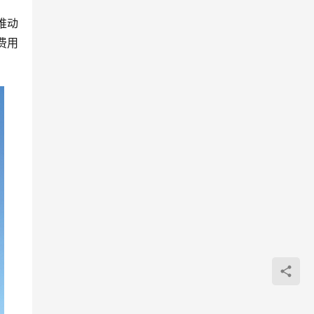
推动
费用