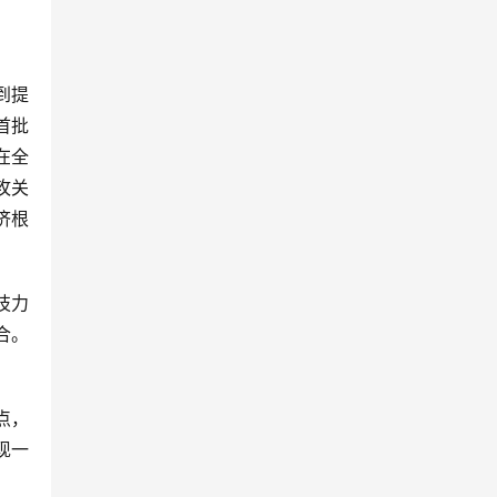
到提
首批
在全
攻关
济根
技力
合。
点，
现一