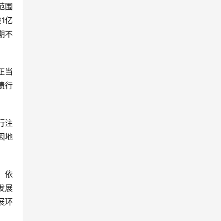
范围
1亿
期不
正当
债行
行注
因地
，依
发展
展环