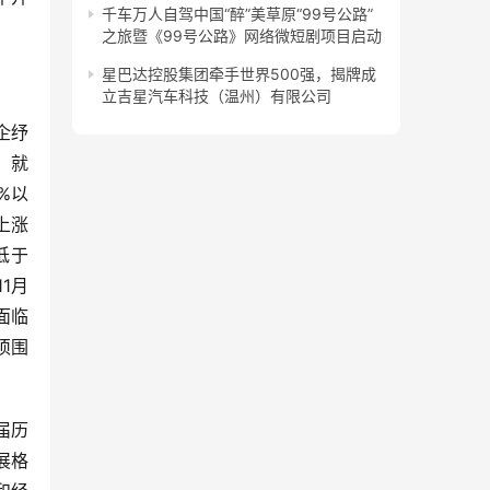
千车万人自驾中国“醉”美草原“99号公路”
之旅暨《99号公路》网络微短剧项目启动
星巴达控股集团牵手世界500强，揭牌成
立吉星汽车科技（温州）有限公司
企纾
、就
%以
上涨
低于
1月
面临
须围
届历
展格