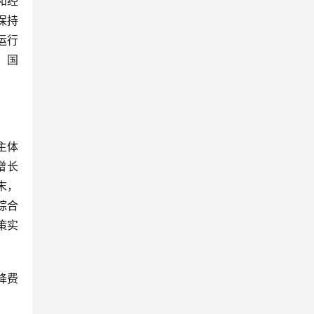
和经
保持
运行
、国
主体
增长
末，
综合
策实
降费