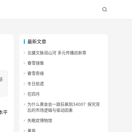
最新文章
北疆文脉润山河 多元传播启新章
春雪镜像
春雪奇缘
基
冬日拾遗
在四月
为什么黄金会一路狂飙到3400？探究背
后的市场逻辑与驱动因素
本平
失眠症博物馆
黄昏