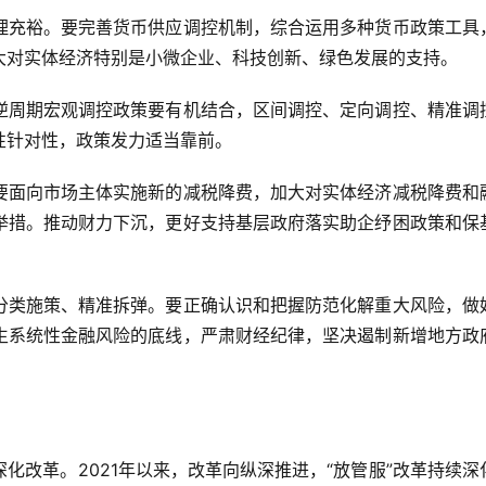
理充裕。要完善货币供应调控机制，综合运用多种货币政策工具
大对实体经济特别是小微企业、科技创新、绿色发展的支持。
逆周期宏观调控政策要有机结合，区间调控、定向调控、精准调
性针对性，政策发力适当靠前。
要面向市场主体实施新的减税降费，加大对实体经济减税降费和
举措。推动财力下沉，更好支持基层政府落实助企纾困政策和保
分类施策、精准拆弹。要正确认识和把握防范化解重大风险，做
生系统性金融风险的底线，严肃财经纪律，坚决遏制新增地方政
化改革。2021年以来，改革向纵深推进，“放管服”改革持续深