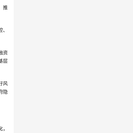
，推
控、
融资
基层
好风
府隐
化，