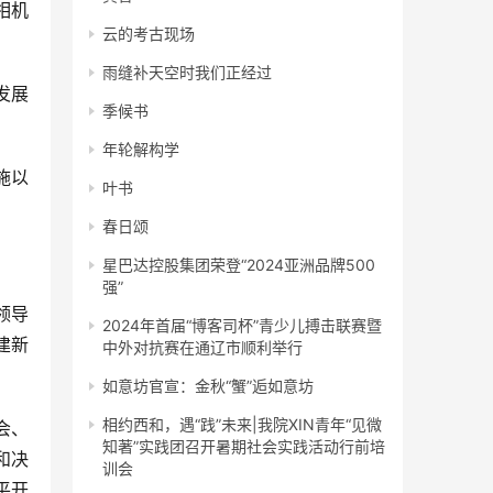
相机
云的考古现场
雨缝补天空时我们正经过
发展
季候书
年轮解构学
施以
叶书
春日颂
星巴达控股集团荣登“2024亚洲品牌500
强”
领导
2024年首届“博客司杯”青少儿搏击联赛暨
建新
中外对抗赛在通辽市顺利举行
如意坊官宣：金秋“蟹”逅如意坊
相约西和，遇“践”未来|我院XIN青年“见微
会、
知著”实践团召开暑期社会实践活动行前培
和决
训会
平开