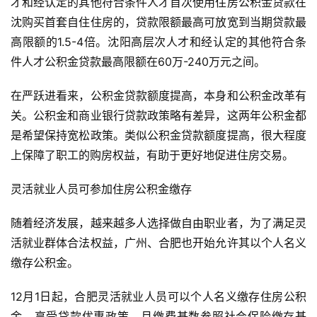
才和经认定的其他符合条件人才首次使用住房公积金贷款在
沈购买首套自住住房的，贷款限额最高可放宽到当期贷款最
高限额的1.5-4倍。沈阳高层次人才和经认定的其他符合条
件人才公积金贷款最高限额在60万-240万元之间。
在严跃进看来，公积金贷款额度提高，本身和公积金改革有
关。公积金和商业银行贷款政策略有差异，这两年公积金都
投
是希望保持宽松政策。类似公积金贷款额度提高，很大程度
稿
上保障了职工的购房权益，有助于更好地促进住房交易。
灵活就业人员可参加住房公积金缴存
每
日
随着经济发展，越来越多人选择做自由职业者，为了满足灵
好
诗
活就业群体合法权益，广州、合肥也开始允许其以个人名义
缴存公积金。
12月1日起，合肥灵活就业人员可以个人名义缴存住房公积
金，享受贷款优惠政策。月缴费基数参照社会保险缴存基