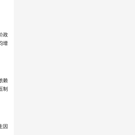
价政
均增
依赖
压制
生因