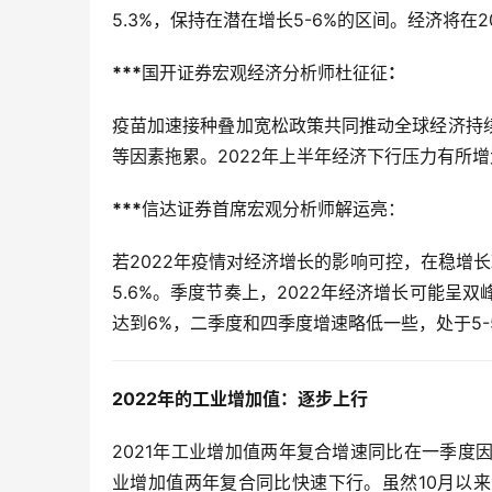
5.3%，保持在潜在增长5-6%的区间。经济将
***
国开证券宏观经济分析师杜征征
：
疫苗加速接种叠加宽松政策共同推动全球经济持
等因素拖累。2022年上半年经济下行压力有所增
***
信达证券首席宏观分析师解运亮：
若2022年疫情对经济增长的影响可控，在稳增长
5.6%。季度节奏上，2022年经济增长可能呈
达到6%，二季度和四季度增速略低一些，处于5-5
2022年的工业增加值：逐步上行
2021年工业增加值两年复合增速同比在一季
业增加值两年复合同比快速下行。虽然10月以