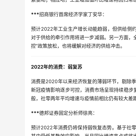
***
招商银行首席经济学家丁安华：
预计2022年工业生产增长动能趋弱，但供给
对于供给的牵引作用将进一步减弱。另一方面，全
控”政策放松，也将缓解对经济的供给冲击。
2022年的消费：弱复苏
消费是2020年以来经济恢复的薄弱环节，剔除
新冠疫情影响逐步可控，消费市场呈现持续稳步
般，社零两年平均增速与疫情前相比仍有较大差
***
德邦证券固定分析师徐亮：
预计2022年消费仍将保持弱恢复态势。基于社