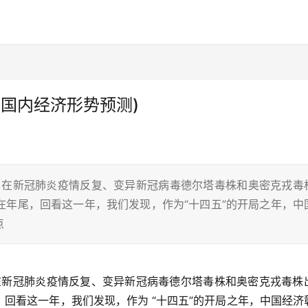
年国内经济形势预测)
1年，在新冠肺炎疫情反复、变异新冠病毒德尔塔毒株和奥密克戎毒
在年尾，回看这一年，我们发现，作为“十四五”的开局之年，中
点
年，在新冠肺炎疫情反复、变异新冠病毒德尔塔毒株和奥密克戎毒株
回看这一年，我们发现，作为 “十四五”的开局之年，中国经济