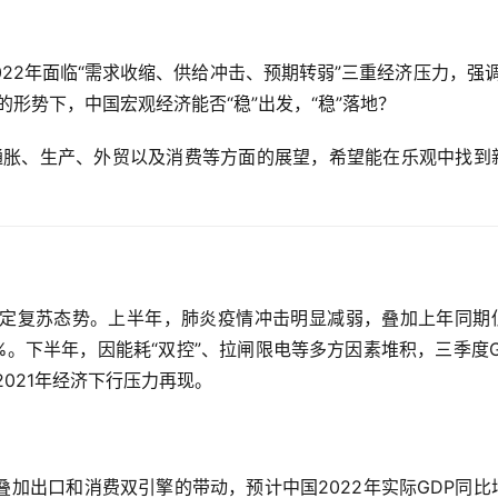
022年面临“需求收缩、供给冲击、预期转弱”三重经济压力，强调
形势下，中国宏观经济能否“稳”出发，“稳”落地？
、通胀、生产、外贸以及消费等方面的展望，希望能在乐观中找到
续稳定复苏态势。上半年，肺炎疫情冲击明显减弱，叠加上年同期
%。下半年，因能耗“双控”、拉闸限电等多方因素堆积，三季度GD
2021年经济下行压力再现。
加出口和消费双引擎的带动，预计中国2022年实际GDP同比