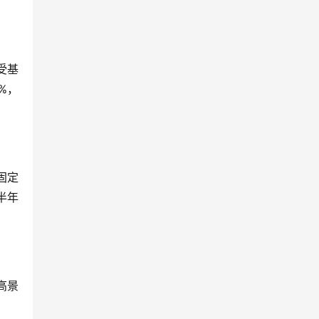
受基
%，
固定
半年
高景