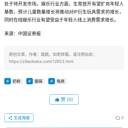
处于待开发市场。娱乐行业方面，生育放开有望扩充年轻人
基数，预计儿童数量增长将推动对IP衍生玩具需求的增长，
同时在线娱乐行业有望受益于年轻人线上消费需求增长。
投
稿
来源：中国证券报
每
原创文章，作者：跳跳，如若转载，请注明出处：
日
https://ziliaobaba.com/12853.html
好
诗
奶粉
服装
电商
赞
(0)
生成海报
0