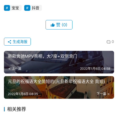
宝宝
抖音
赞
(0)
生成海报
0
新款奔驰MPV亮相，大7座+双侧滑门
上一篇
2022年1月6日 04:58
元旦的祝福语大全简短的(元旦新年祝福语大全 简短)
2022年1月6日 08:35
下一篇
相关推荐