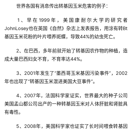
	世界各国有消息传出转基因玉米危害的例子：
	1、早在1999年，美国康耐尔大学的研究者
JohnLosey也在英国《自然》杂志上发表报告，用涂有转Bt
基因玉米花粉的叶片喂养斑蝶，导致44%的幼虫死亡。
	2、在巴西，多年前就开始了转基因农作物的种植，造
成大量巴西妇女不育，不育率达44%。
投
稿
	3、2001年发生了“墨西哥玉米基因污染事件”，2002
年也出现了“转基因玉米混进美国大豆事件”。
每
日
	4、2007年，法国科学家证实，世界最大的种子公司
好
美国孟山都公司出产的一种转基因玉米对人体肝脏和肾脏具
诗
有毒性。
	5、2008年，美国科学家也证实了长时间喂食转基因