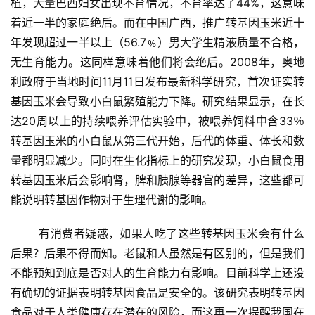
植，大量巴西妇女出现不育情况，不育率达了44%，这意味
着近一半的家庭绝后。而在中国广西，推广转基因玉米近十
年发现超过一半以上（56.7﹪）男大学生精液质量不合格，
无生育能力。这同样意味着他们将会绝后。2008年，奥地
利政府于当地时间11月11日发布最新科学研究，首次证实转
基因玉米会导致小白鼠繁殖能力下降。研究结果显示，在长
达20周以上的持续喂养评估实验中，被喂养饲料中含33％
转基因玉米的小白鼠从第三代开始，后代的体重、体长和数
量都明显减少。同时在生化指标上的研究发现，小白鼠食用
转基因玉米后会影响肾，脾和胰腺等器官的差异，这些都可
能说明转基因作物对于生理代谢的影响。
	有消费者疑惑，如果人吃了这些转基因玉米会有什么
后果？后果不得而知。老鼠和人虽然是有区别的，但是我们
不能预知到底是否对人的生育能力有影响。目前科学上还没
有确切的证据表明转基因食品是安全的。该研究表明转基因
食品对于人类健康存在潜在的风险，而这再一次提醒我国在