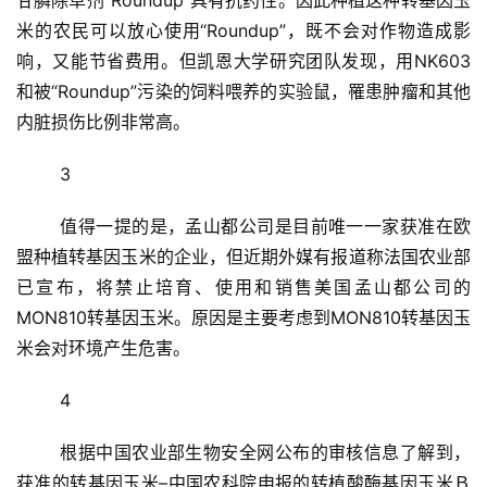
甘膦除草剂“Roundup”具有抗药性。因此种植这种转基因玉
米的农民可以放心使用“Roundup”，既不会对作物造成影
响，又能节省费用。但凯恩大学研究团队发现，用NK603
和被“Roundup”污染的饲料喂养的实验鼠，罹患肿瘤和其他
内脏损伤比例非常高。
	3
	值得一提的是，孟山都公司是目前唯一一家获准在欧
盟种植转基因玉米的企业，但近期外媒有报道称法国农业部
已宣布，将禁止培育、使用和销售美国孟山都公司的
MON810转基因玉米。原因是主要考虑到MON810转基因玉
米会对环境产生危害。
	4
	根据中国农业部生物安全网公布的审核信息了解到，
获准的转基因玉米–中国农科院申报的转植酸酶基因玉米Ｂ