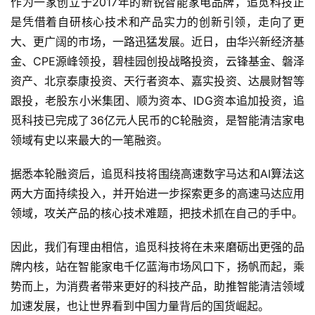
作为一家创立于2017年的新锐智能家电品牌，追觅科技正
稿
是凭借着自研核心技术和产品实力的创新引领，走向了更
大、更广阔的市场，一路迅猛发展。近日，由华兴新经济基
每
金、CPE源峰领投，碧桂园创投战略投资，云锋基金、磐泽
日
资产、北京泰康投资、天行者资本、嘉实投资、达晨财智等
好
跟投，老股东小米集团、顺为资本、IDG资本追加投资，追
诗
觅科技已完成了36亿元人民币的C轮融资，是智能清洁家电
领域有史以来最大的一笔融资。
据悉本轮融资后，追觅科技将围绕高速数字马达和AI算法这
两大方面持续投入，并开始进一步探索更多的高速马达应用
领域，攻关产品的核心技术难题，把技术抓在自己的手中。
因此，我们有理由相信，追觅科技将在未来磨砺出更强的品
牌内核，站在智能家电千亿蓝海市场风口下，扬帆而起，乘
势而上，为消费者带来更好的科技产品，助推智能清洁领域
加速发展，也让世界看到中国力量背后的国货崛起。