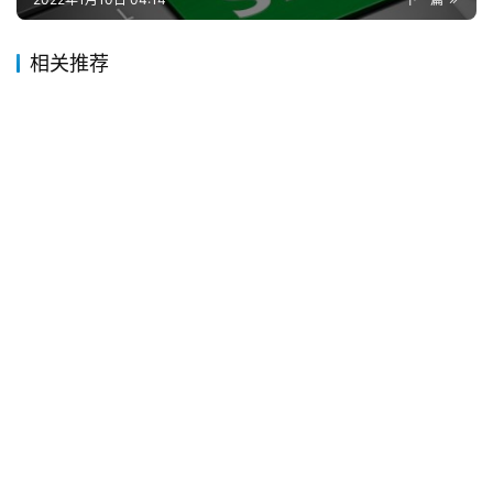
相关推荐
高性能笔记本电脑推荐？口碑最好
的笔记本电脑
2021年11月7日
变焦镜头与定焦镜头的区别
变焦镜头与定焦镜头的区别 一、定义 1、变焦镜头 变焦镜头是指可
以改变焦距的镜头，可以根据拍摄需要调整焦距，从而改变拍摄物
体的大小，实现近景、中景和远景的拍摄。 2、定焦镜头 定焦…
投稿
2023年4月18日
温州属于哪个省份的城市？温州属
于哪里
2022年12月3日