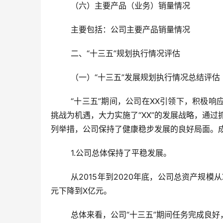
	（六）主要产品（业务）销量情况
	主要包括：公司主要产品销量情况
	二、“十三五”规划执行情况评估
	（一）“十三五”发展规划执行情况总结评估
	“十三五”期间，公司在XX引领下，积极响应推进供给侧结构性改革的号召，面对错综复杂的行业形势，努力化
挑战为机遇，大力实施了“XX”的发展战略，通
列举措，公司保持了健康稳步发展的良好局面。
	1.公司总体保持了平稳发展。
	从2015年到2020年底，公司总资产规模从X亿元增加到X亿元，营业收入从X亿元增长到 X亿元，净利润从X亿
元下降到X亿元。
	总体来看，公司“十三五”期间任务完成良好，但离规划目标还有一定的差距。收入增长不大的原因主要是产品削