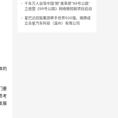
千车万人自驾中国“醉”美草原“99号公路”
之旅暨《99号公路》网络微短剧项目启动
星巴达控股集团牵手世界500强，揭牌成
立吉星汽车科技（温州）有限公司
体的
门要
思考
发展