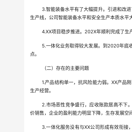
	3.智能装备水平有了大幅提升。引进和改进了X条XX产品自动化压药生产线，引进了X多台一体机；自主研制XX
生产线，公司智能装备水平和安全生产本质水平
	4.XX项目稳步推进。202X年顺利完成
	5.一体化业务取得较大发展。到2020年底收入突破近XX万元，连续五年保持大幅增长，逐步成为公司生存支撑
点。
	（二）存在的主要问题
	1.产品结构单一，抗风险能力弱。XX产品刚刚起步，XX产业还处于研发阶段，目前公司还是主要靠XX产品维持
生产经营。
	2.市场恶性竞争盛行，应收账款居高不下。受市场的影响，跨省、跨地区低价倾销加剧，迫使生产经营企业降
价销售，企业的盈利能力明显下降，生存发展空
	3.一体化服务没有与XX公司形成有效衔接，尚难以形成商业合作模式，虽然每年增长比较大，但体量小，不能