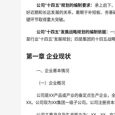
公司“十四五“规划的编制要求：
承上启下
好近期和长远发展的关系，着眼于补短板、夯基
键环节取得重大突破。
公司“十四五“发展战略规划的编制依据：
一
是行业“十四五”发展规划；四是集团的十四五战
第一章 企业现状
	一、企业基本情况
	（一）企业概况
	公司是XX产品或产业的备定点生产企业，全国重点生产XX物品的企业之一，省高新技术企业。公司于XX年建于
XX。公司现为XX集团一级子公司。公司注册资本
	公司主要产品及生产能力为：XX、XX，在XX行业具有显著的地位。公司先后荣获过XX、XX等X余项省级以上