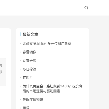
最新文章
北疆文脉润山河 多元传播启新章
春雪镜像
春雪奇缘
展
冬日拾遗
期
在四月
为什么黄金会一路狂飙到3400？探究背
后的市场逻辑与驱动因素
失眠症博物馆
黄昏