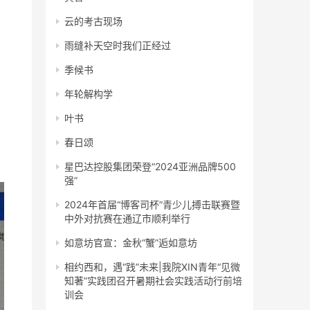
云的考古现场
雨缝补天空时我们正经过
季候书
年轮解构学
叶书
春日颂
星巴达控股集团荣登“2024亚洲品牌500
强”
2024年首届“博客司杯”青少儿搏击联赛暨
中外对抗赛在通辽市顺利举行
如意坊官宣：金秋“蟹”逅如意坊
相约西和，遇“践”未来|我院XIN青年“见微
知著”实践团召开暑期社会实践活动行前培
训会