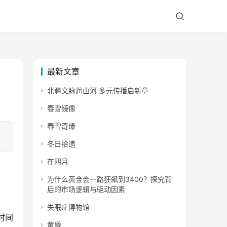
最新文章
北疆文脉润山河 多元传播启新章
春雪镜像
春雪奇缘
冬日拾遗
在四月
为什么黄金会一路狂飙到3400？探究背
后的市场逻辑与驱动因素
失眠症博物馆
时间
黄昏