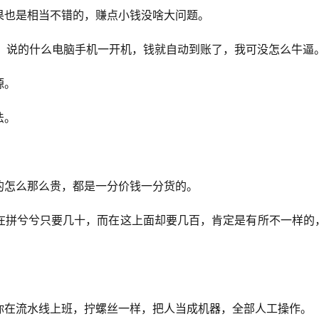
果也是相当不错的，赚点小钱没啥大问题。
赚钱，说的什么电脑手机一开机，钱就自动到账了，我可没怎么牛逼
源。
法。
的怎么那么贵，都是一分价钱一分货的。
在拼兮兮只要几十，而在这上面却要几百，肯定是有所不一样的
你在流水线上班，拧螺丝一样，把人当成机器，全部人工操作。