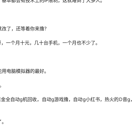
基本都会有技术上的IP限制，这就难倒了大多人。
就改了，还等着你来撸？
算，一个月十元，几十台手机，一个月也不少了。
。
能用电脑模拟器的最好。
。
金全自动g机回收，自动g游戏撸，自动g小红书，热火的D音g
了。