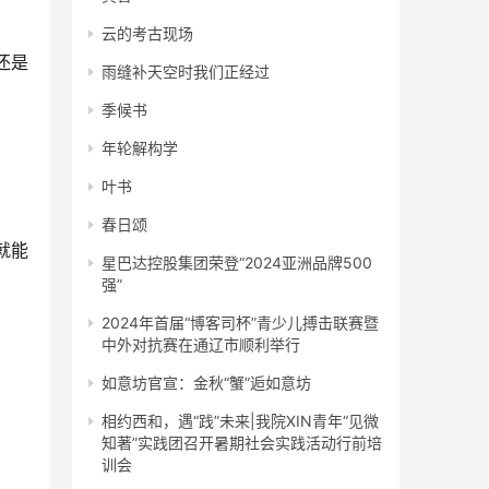
云的考古现场
还是
雨缝补天空时我们正经过
季候书
年轮解构学
叶书
春日颂
就能
星巴达控股集团荣登“2024亚洲品牌500
强”
2024年首届“博客司杯”青少儿搏击联赛暨
中外对抗赛在通辽市顺利举行
如意坊官宣：金秋“蟹”逅如意坊
相约西和，遇“践”未来|我院XIN青年“见微
知著”实践团召开暑期社会实践活动行前培
训会