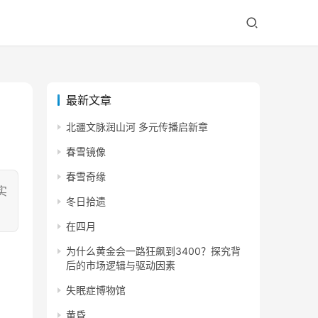
最新文章
北疆文脉润山河 多元传播启新章
春雪镜像
春雪奇缘
实
冬日拾遗
在四月
为什么黄金会一路狂飙到3400？探究背
后的市场逻辑与驱动因素
失眠症博物馆
黄昏