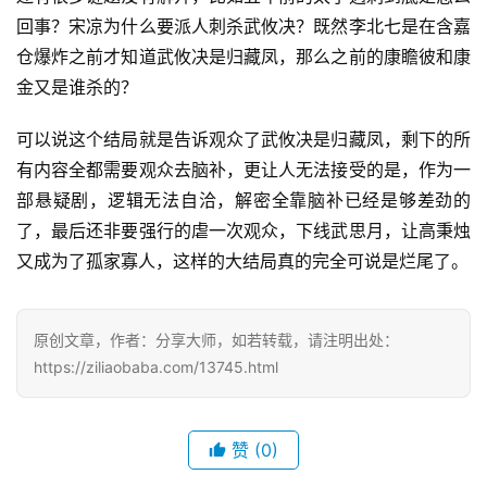
回事？宋凉为什么要派人刺杀武攸决？既然李北七是在含嘉
仓爆炸之前才知道武攸决是归藏凤，那么之前的康瞻彼和康
金又是谁杀的？
可以说这个结局就是告诉观众了武攸决是归藏凤，剩下的所
有内容全都需要观众去脑补，更让人无法接受的是，作为一
部悬疑剧，逻辑无法自洽，解密全靠脑补已经是够差劲的
了，最后还非要强行的虐一次观众，下线武思月，让高秉烛
又成为了孤家寡人，这样的大结局真的完全可说是烂尾了。
原创文章，作者：分享大师，如若转载，请注明出处：
https://ziliaobaba.com/13745.html
赞
(0)