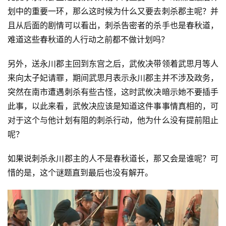
划中的重要一环，那么这时候为什么又要去刺杀郡主呢？并
且从后面的剧情可以看出，刺杀告密者的杀手也是春秋道，
难道这些春秋道的人行动之前都不做计划吗？
投
稿
另外，送永川郡主回到东宫之后，武攸决带领着武思月等人
来向太子妃请罪，期间武思月表示永川郡主并不涉及政务，
每
突然在南市遭遇刺杀有些古怪，这时武攸决暗示她不要插手
日
好
此事，以此来看，武攸决应该是知道这件事事情真相的，可
诗
对于这个与他计划有阻的刺杀行动，他为什么没有提前阻止
呢？
如果说刺杀永川郡主的人不是春秋道长，那又会是谁呢？可
惜的是，这个谜题直到最后也没有解开。