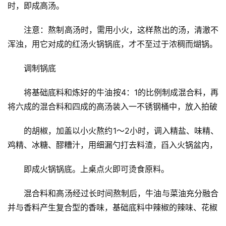
时，即成高汤。
　　注意：熬制高汤时，需用小火，这样熬出的汤，清澈不
浑浊，用它对成的红汤火锅锅底，才不至过于浓稠而煳锅。
　　调制锅底
　　将基础底料和炼好的牛油按4：1的比例制成混合料，再
将六成的混合料和四成的高汤装入一不锈钢桶中，放入拍破
　　的胡椒，加盖以小火熬约1～2小时，调入精盐、味精、
鸡精、冰糖、醪糟汁，用细漏勺打去料渣，舀入火锅盆内，
　　即成火锅锅底。上桌点火即可烫食原料。
　　混合料和高汤经过长时间熬制后，牛油与菜油充分融合
并与香料产生复合型的香味，基础底料中辣椒的辣味、花椒