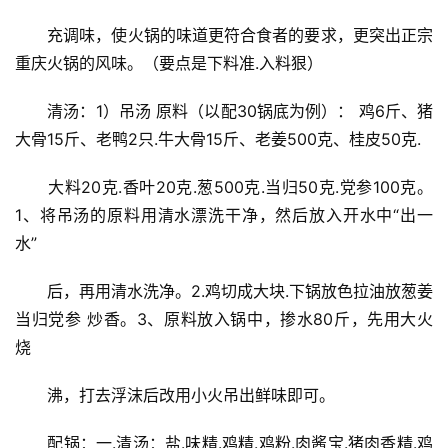
　　充调味，使火锅的味道更符合食者的要求，更突出正宗
重庆火锅的风味。（要点是下料准.入料狠）
　　清汤：1）吊汤 原料（以配30锅底为例）： 鸡6斤、猪
大骨15斤、老鸭2只.牛大骨15斤、老姜500克、桂皮50克.
　　大料20克.香叶20克.葱500克.当归50克.党参100克。
1、将吊汤的原料用清水漂洗干净，然后放入开水中“出一
水”
　　后，再用清水洗净。2.鸡切成大块.下锅放色拉油放葱姜
当归党参 炒香。3、原料放入锅中，掺水80斤，先用大火
烧
　　沸，打去浮沫后改用小火吊出鲜味即可。
　　配锅：一.清汤：盐.味精.鸡精.鸡粉.肉酱宝.猪肉香精.鸡