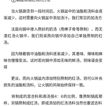
　　当火锅涮烫到一段时间后，火锅盆中的油脂和汤料会逐
渐减少，这时需要向火锅盆中添加汤汁。我们常见的加汤方
　　法是向锅中掺入熬好的奶汤（用棒子骨等熬制），而无
渣红汤火锅中，我们则采用向锅中添加自己单独熬制的红
汤。
　　因为随着锅中油脂和汤料逐渐减少，其香味、辣味和麻
味也慢慢变淡。这时若向锅中添加无味的鲜汤，则味道会变
得
　　更淡，而向火锅盆内添加特别熬制的红汤，则可以补充
损失的油脂和汤料，让火锅的风味始终保持一致。
　　将制成的混合料和高汤按4：6的比例，像熬制锅底那
样，另锅熬制成红汤，即成添加的红汤汤料当然也要滤去料