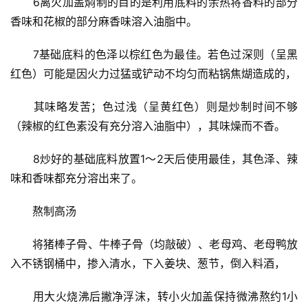
　　6离火加盖焖制的目的是利用底料的余热将香料的部分
香味和花椒的部分麻香味溶入油脂中。
　　7基础底料的色泽以棕红色为最佳。若色过深则（呈黑
红色）可能是因火力过猛或铲动不均匀而粘锅焦煳造成的，
　　其味略发苦；色过浅（呈黄红色）则是炒制时间不够
（辣椒的红色素没有充分溶入油脂中），其味燥而不香。
　　8炒好的基础底料放置1～2天后使用最佳，其色泽、辣
味和香味都充分溶出来了。
　　熬制高汤
　　将猪棒子骨、牛棒子骨（均敲破）、老母鸡、老母鸭放
入不锈钢桶中，掺入清水，下入姜块、葱节，倒入料酒，
　　用大火烧沸后撇净浮沫，转小火加盖保持微沸熬约1小