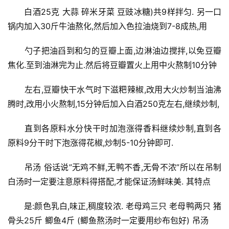
　　白酒25克 大蒜 碎米牙菜 豆豉冰糖)共9样拌匀. 另一口
锅内加入30斤牛油熬化,然后加入色拉油烧到7-8成热,用
　　勺子把油舀到和匀的豆瓣上面,边淋油边搅拌,以免豆瓣
焦化.至到油淋完为止.然后将豆瓣置火上用中火熬制10分钟
　　左右,豆瓣快干水气时下滋粑辣椒,改用大火炒制当油沸
腾时,改用小火熬制,15分钟后加入白酒250克左右,继续炒制,
　　直到各原料水分快干时加泡涨得香料继续炒制,直到各
原料9分干时下泡涨得花椒,炒制5-10分钟即可.
　　吊汤 俗话说”无鸡不鲜,无鸭不香,无骨不浓”所以在吊制
白汤时一定要注意原料得搭配,才能保证汤鲜味美. 其特点
　　是:颜色乳白,味正,稠度较浓. 老母鸡三只 老母鸭两只 猪
骨头25斤 鲫鱼4斤 (鲫鱼熬汤时一定要用纱布包好) 吊汤