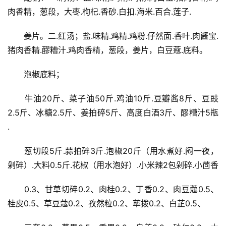
肉香精，葱段，大枣.枸杞.香砂.白扣.海米.百合.莲子.
　　姜片。二.红汤；盐.味精.鸡精.鸡粉.仔然面.香叶.肉酱宝.
猪肉香精.醪糟汁.鸡肉香精，葱段，姜片，白豆蔻.底料。
　　泡椒底料；
　　牛油20斤、菜子油50斤.鸡油10斤.豆瓣酱8斤、豆豉
2.5斤、冰糖2.5斤、姜拍碎5斤、高度白酒3斤、醪糟汁5瓶 
.
　　葱切段5斤.蒜拍碎3斤.泡椒20斤（用水煮好.闷一夜，
剁碎）.大料0.5斤.花椒（用水泡好）.小米辣2包剁碎.小茴香
　　0.3、甘草切碎0.2、肉桂0.2、丁香0.2、肉豆蔻0.5、
桂皮0.5、草豆蔻0.2、孜然粒0.2、荜拨0.2、白芷0.5、