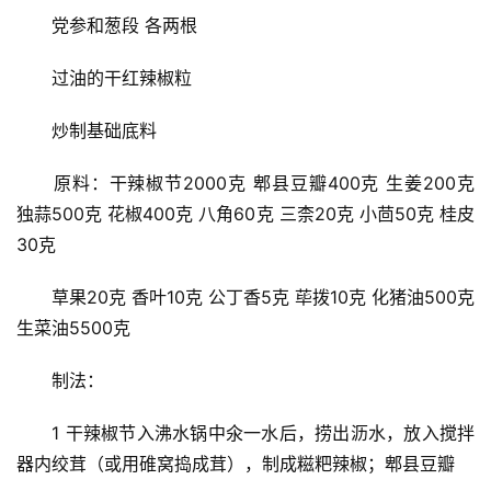
　　党参和葱段 各两根
　　过油的干红辣椒粒
　　炒制基础底料
　　原料：干辣椒节2000克 郫县豆瓣400克 生姜200克 
独蒜500克 花椒400克 八角60克 三柰20克 小茴50克 桂皮
30克
　　草果20克 香叶10克 公丁香5克 荜拨10克 化猪油500克 
生菜油5500克
　　制法：
　　1 干辣椒节入沸水锅中氽一水后，捞出沥水，放入搅拌
器内绞茸（或用碓窝捣成茸），制成糍粑辣椒；郫县豆瓣