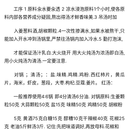
　　工序 1 原料汆水要汆透 2 凉水浸泡原料1个小时,使各原
料内部各营养成分疑固,熬出得汤才鲜香味美.3 吊汤时加
　　入姜葱料酒,胡椒颗粒.4一次性掺满水,如果水被熬干,只
能加入开水冲到汤锅里,严禁往汤锅内加入冷水.5 勤打泡沫,
　　才能保证汤汁乳白.大火烧开 用大火炖汤为浓汤即白汤,
用小火炖汤为清汤.一定要注意.
　　对锅 ；清汤；：盐.味精.鸡精.鸡粉.西红柿片，黄瓜
片，海米，虾皮，葱段，大枣.枸杞.豆蔻.姜片。 红汤：
　　一般推荐使用4:6锅 即4分清汤6分油. 对锅原料:生姜颗
粒50克 大蒜颗粒50克 盐15克 味精50克 鸡精50克 胡椒粉
　　5克 黄酒75克白糖15克 醪糟10克干辣椒40克 花椒25
克 老油5斤鲜汤3斤. 记住:先把味道调好,再放母料.花椒和