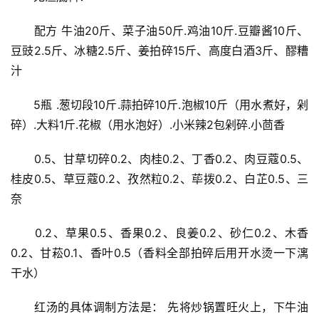
　　配方 牛油20斤、菜子油50斤.鸡油10斤.豆瓣酱10斤、
豆豉2.5斤、冰糖2.5斤、姜拍碎15斤、高度白酒3斤、醪糟
汁
　　5瓶 .葱切段10斤.蒜拍碎10斤.泡椒10斤（用水煮好，剁
碎）.大料1斤.花椒（用水泡好）.小米辣2包剁碎.小茴香
　　0.5、甘草切碎0.2、肉桂0.2、丁香0.2、肉豆蔻0.5、
桂皮0.5、草豆蔻0.2、孜然粒0.2、荜拨0.2、白芷0.5、三
奈
　　0.2、草果0.5、香果0.2、良姜0.2、砂仁0.2、木香
0.2、甘菘0.1、香叶0.5（香料全部拍碎后用开水烫一下漓
干水）
　　红汤的具体调制方法是： 先将炒锅置旺火上，下牛油