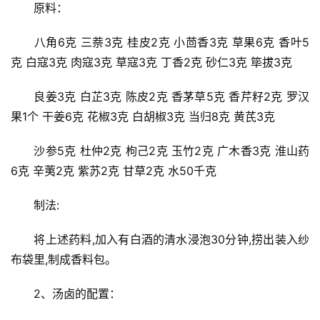
　　原料：
　　八角6克 三萘3克 桂皮2克 小茴香3克 草果6克 香叶5
克 白寇3克 肉寇3克 草寇3克 丁香2克 砂仁3克 筚拔3克
　　良姜3克 白芷3克 陈皮2克 香茅草5克 香芹籽2克 罗汉
果1个 干姜6克 花椒3克 白胡椒3克 当归8克 黄芪3克
　　沙参5克 杜仲2克 枸己2克 玉竹2克 广木香3克 淮山药
6克 辛荑2克 紫苏2克 甘草2克 水50千克
投
稿
　　制法:
每
　　将上述药料,加入有白酒的清水浸泡30分钟,捞出装入纱
日
布袋里,制成香料包。
好
诗
　　2、汤卤的配置：