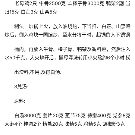
　　老母鸡2只 牛骨2500克 羊棒子骨3000克 鸭架2副 当
归15克 白芷3克 山柰5克
　　制法：炒锅上火，放入油烧热，下当归、白芷、山柰略
炒后，倒入鸡块一同煸炒，至水分将干时，起锅倒入不锈钢
　　桶内，再放入牛骨、棒子骨、鸭架及香料包，然后注入
水50千克，大火烧开后，撇尽浮沫转用小火熬约6个小时,捞
　　出渣料,不用,及得白汤.
　　3兑汤:
　　原料:
　　白汤3000克 姜片20克 葱节75克 蒜瓣400克 党参8克 
大枣4个 桂圆2个 精盐20克 味精5克 鸡精5克 胡椒粉3克