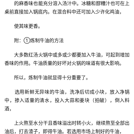
　　的麻香味也能充分溶入汤汁中。冰糖和醪糟汁也可在上
桌前直接加入锅底内。在混合料中还可加入少许化鸡油，
　　使其味更香。
　　附：①炼制牛油的方法
　　大多数红汤火锅中或多或少都要加入牛油，可起到增加
香味的作用。牛油质量的好坏对火锅的味道有很大影响。
　　所以，炼制牛油就显得十分重要了。
　　选用新鲜无异味的牛油，洗净后切成小块，放入净锅
中，掺入适量的清水，投入大蒜和姜块（拍破），倒入料
酒，
　　上火熬至水分干且香味溢出时转小火，继续熬至全部出
油后，打去渣子，即得牛油。若选用市场上制好的牛油，