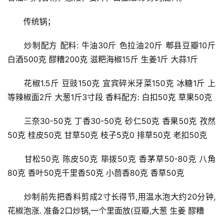
　　传统锅；
　　炒制配方 配料: 牛油30斤 色拉油20斤 郫县豆瓣10斤 
白酒500克 醪糟200克 滋粑海椒15斤 生姜1斤 大蒜1斤
　　花椒1.5斤 豆豉150克 宜宾碎米牙菜150克 冰糖1斤 上
等辣椒面2斤 大葱1斤3寸段 香料配方: 白扣50克 草果50克
　　三奈30-50克 丁香30-50克 砂仁50克 香果50克 孜然
50克 桂皮50克 甘草50克 枝子5克0 排草50克 老扣50克
　　甘松50克 陈皮50克 筚拨50克 香茅草50-80克 八角
80克 香叶50克千里香50克 小茴香80克 香草50克
　　炒制前先把香料剪成2寸长得节,用温水泡大约20分钟,
花椒泡涨. 准备2口炒锅,一个里面放(豆瓣,大葱 生姜 醪糟