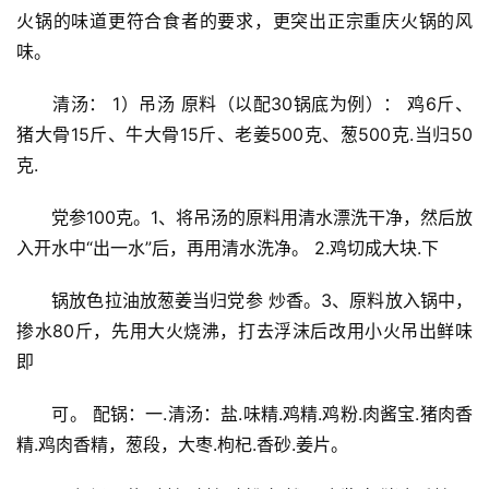
火锅的味道更符合食者的要求，更突出正宗重庆火锅的风
味。
　　清汤： 1）吊汤 原料（以配30锅底为例）： 鸡6斤、
猪大骨15斤、牛大骨15斤、老姜500克、葱500克.当归50
克.
　　党参100克。1、将吊汤的原料用清水漂洗干净，然后放
入开水中“出一水”后，再用清水洗净。 2.鸡切成大块.下
　　锅放色拉油放葱姜当归党参 炒香。3、原料放入锅中，
掺水80斤，先用大火烧沸，打去浮沫后改用小火吊出鲜味
即
　　可。 配锅：一.清汤：盐.味精.鸡精.鸡粉.肉酱宝.猪肉香
精.鸡肉香精，葱段，大枣.枸杞.香砂.姜片。