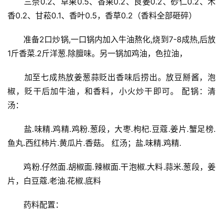
　　三奈0.2、草果0.5、香果0.2、良姜0.2、砂仁0.2、木
香0.2、甘菘0.1、香叶0.5，香草0.2（香料全部砸碎）
　　准备2口炒锅,一口锅内加入牛油熬化,烧到7-8成热,后放
1斤香菜.2斤洋葱.除膻味。另一锅加鸡油，色拉油，
　　加至七成热放姜葱蒜贬出香味后捞出。放豆掰酱，泡
椒，贬干后加牛油，和香料，小火炒干即可。 配锅：清
汤：
　　盐.味精.鸡精.鸡粉.葱段，大枣.枸杞.豆蔻.姜片.蟹足榜.
鱼丸.西红柿片.黄瓜片.香菇。 红汤；盐.味精.鸡精.
　　鸡粉.仔然面.胡椒面.辣椒面.干泡椒.大料.蒜米.葱段，姜
片，白豆蔻.老油.花椒.底料
　　药料配置：