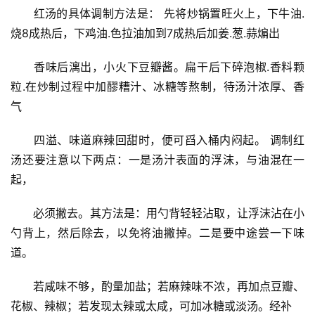
　　红汤的具体调制方法是： 先将炒锅置旺火上，下牛油.
烧8成热后，下鸡油.色拉油加到7成热后加姜.葱.蒜煸出
　　香味后漓出，小火下豆瓣酱。扁干后下碎泡椒.香料颗
粒.在炒制过程中加醪糟汁、冰糖等熬制，待汤汁浓厚、香
气
　　四溢、味道麻辣回甜时，便可舀入桶内闷起。 调制红
汤还要注意以下两点：一是汤汁表面的浮沫，与油混在一
起，
　　必须撇去。其方法是：用勺背轻轻沾取，让浮沫沾在小
勺背上，然后除去，以免将油撇掉。二是要中途尝一下味
道。
　　若咸味不够，酌量加盐；若麻辣味不浓，再加点豆瓣、
花椒、辣椒；若发现太辣或太咸，可加冰糖或淡汤。经补