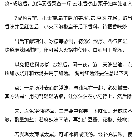
烧8成热后，加洋葱香菜各一斤.去味后捞出.菜子油鸡油加入
　　7成热豆瓣、小米辣.扁干后加姜.葱.蒜.豆豉.花椒，煸出
香味并呈红色后，小火下泡椒扁干后下香料。待把香味炒
　　出后下醪糟汁、冰糖等熬制，待汤汁浓厚、香气四溢、
味道麻辣回甜时，便可舀入火锅中使用。白酒用于降温，
　　以免把底料炒糊. 炒好后，闷一夜，第二天漓出油，杂
质加水烧开和老汤共用于加汤。 调制红汤还要注意以下两
　　点：一是汤汁表面的浮沫，与油混在一起，必须撇去。
其方法是：用勺背轻轻沾取，让浮沫沾在小勺背上，然后除
　　去，以免将油撇掉。二是要中途尝一下味道。若咸味不
够，酌量加盐；若麻辣味不浓，再加点豆瓣、花椒、辣椒；
　　若发现太辣或太咸，可加冰糖或淡汤。经补充调味，使