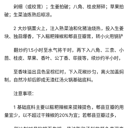
　　剁细（或绞茸）；生姜拍破；八角、桂皮掰碎；草果拍
破；生菜油炼熟后晾凉。
　　2 大炒锅置火上，注入熟菜油和化猪油烧热，投入生姜
块、独蒜爆香，下入糍粑辣椒和郫县豆瓣茸，转小火用锅铲
　　翻炒约1.5小时至水气将干时，再下入八角、三柰、小
茴、桂皮、草果、香叶、公丁香、荜拨等，续炒约半小时，
　　至香味溢出且色呈棕红时，下入花椒炒匀，离火加盖焖
制，自然冷却后即成无渣红汤火锅基础底料。
　　注意事项：
　　1 基础底料主要以糍粑辣椒来提辣提色，郫县豆瓣的用
量宜少，以不超过干辣椒的20%为宜；若郫县豆瓣过多，