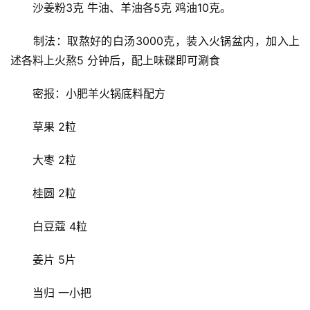
　　沙姜粉3克 牛油、羊油各5克 鸡油10克。
　　制法：取熬好的白汤3000克，装入火锅盆内，加入上
述各料上火熬5 分钟后，配上味碟即可涮食
　　密报：小肥羊火锅底料配方
　　草果 2粒
　　大枣 2粒
　　桂圆 2粒
　　白豆蔻 4粒
　　姜片 5片
　　当归 一小把