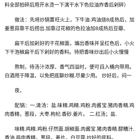
料全部拍碎后用开水烫一下漓干水下色拉油炸香后剁碎）
　　做法：先将炒锅置旺火上，下牛油.鸡油烧8成热后，加
姜葱蒜靠干后捞出.加靠过花椒的色拉油加8成热后豆瓣、
　　扁干后加剁好的干花椒面，煸出香味并呈红色后，小火
下干泡椒扁干后下剁好的香料。待把香味炒出后小火慢慢
　　熬制，待汤汁浓厚、香气四溢时，便可舀入桶内带用。
白酒用于降温，以免把底聊炒糊.尽量少用。 炒好后，闷一
　　夜，
　　配锅：一.清汤：盐.味精.鸡精.鸡粉.肉酱宝.猪肉香精.鸡
肉香精，葱段，大枣.枸杞.香砂.姜片。 二.红汤；盐.
　　味精.鸡精.鸡粉.仔然面.胡椒面.肉酱宝.猪肉香精.醪糟汁.
香油.鸡肉香精，葱段，姜片，白豆蔻.炒好的底料。